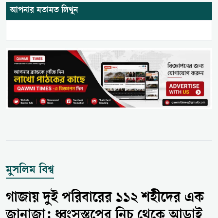
আপনার মতামত লিখুন
মুসলিম বিশ্ব
গাজায় দুই পরিবারের ১১২ শহীদের এক
জানাজা: ধ্বংসস্তূপের নিচ থেকে আড়াই