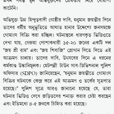
এখন পর্যন্ত মূল অভিযুক্তদের গ্রেফতার নিয়ে ধোঁয়াশা
কাটেনি।
অভিযুক্ত উগ্র হিন্দুত্ববাদী গোষ্ঠীর দাবি, হনুমান জয়ন্তীর দিনে
তাদের ধর্মীয় অনুভূতিতে আঘাত হানার উদ্দেশ্যে জনসমক্ষে
গোমাংস বিক্রি করা হচ্ছিল। ঘটনাস্থলে ধারণকৃত ভিডিওতে
দেখা যায়, গেরুয়া পোশাকধারী ১৫-২০ জনের একটি দল
"জয় শ্রী রাম" এবং "জয় শিবাজি" স্লোগান দিতে দিতে এই
আক্রমণ চালায়। তাদের দাবি, উৎসবের দিনে এ ধরনের
কর্মকাণ্ড উস্কানিমূলক। মেটপল্লী টাউন সাব-ডিভিশনাল পুলিশ
অফিসার (SDPO) জানিয়েছেন, "হনুমান জয়ন্তীতে গোমাংস
বিক্রির ঘটনাকে কেন্দ্র করে এই আক্রমণ ও তর্কের সূত্রপাত
হয়েছে।" পুলিশ সূত্রে আরও জানানো হয়েছে যে, তারা
ঘটনার ভিডিও দেখে জড়িতদের শনাক্ত করার চেষ্টা করছেন
এবং ইতিমধ্যে ৪-৫ জনকে চিহ্নিত করা হয়েছে।