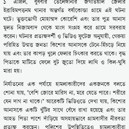
১ এপ্রিল, বুধবার তেলেঙ্গানার জগতিয়াল জেলার
ইব্রাহিমপত্তনম থানার অন্তর্গত বর্ষাকোন্ডা গ্রামে এই ঘটনা
ঘটে। ভুক্তভোগী মোহাম্মদ কোরেশি এবং তার পুত্র আনাস
মূলত নিজামবাদ থেকে মাংস সংগ্রহ করে গ্রামে সরবরাহ
করেন। ঘটনার প্রত্যক্ষদর্শী ও ভিডিও ফুটেজ অনুযায়ী, গেরুয়া
পরিহিত উন্মত্ত জনতা কিশোর আনাসকে টেনে-হিঁচড়ে নিয়ে
যায় এবং তার কাপড় খুলে ফেলার চিৎকার করতে থাকে। বৃদ্ধ
পিতাকে মাটিতে ফেলে বুট জুতো দিয়ে লাথি ও কিল-ঘুষি
মারা হয়।
নির্যাতনের এক পর্যায়ে হামলাকারীদের একজনকে বলতে
শোনা যায়, "বেশি জোরে মারিস না, মরে যেতে পারে। শরীরে
যেন দাগ না থাকে।" আরেকটি ভিডিওতে দেখা যায়, কিশোর
আনাসকে একটি খুঁটির সাথে বেঁধে রাখা হয়েছে এবং তার
আহত পিতা পাশে দাঁড়িয়ে অসহায়ভাবে গ্রামবাসীর নীরবতা
প্রত্যক্ষ করছেন। পুলিশের উপস্থিতিতেও হামলাকারীরা