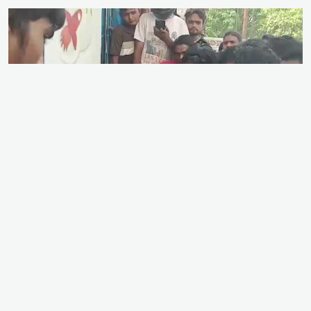
ভারতের উত্তর প্রদেশের গাজিয়াবাদে এক অন্তঃসত্ত্বা পোষা
গাভী বাড়ি নিয়ে যাওয়ার সময় উগ্র হিন্দুত্ববাদী গোষ্ঠীর হাতে
দুই নারী চরম শারীরিক নির্যাতন ও প্রকাশ্যে হেনস্তার শিকার
হয়েছেন। গত সোমবার (৩ আগস্ট) গাজিয়াবাদের মোদীনগর
এলাকায় হিন্দু রক্ষা দলের কর্মীদের দ্বারা পরিচালিত একটি
দল হিন্দু ধর্মাবলম্বী ওই মা ও মেয়েকে ‘মুসলিম’ এবং ‘গাভী