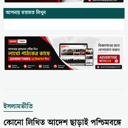
আপনার মতামত লিখুন
ইসলামভীতি
কোনো লিখিত আদেশ ছাড়াই পশ্চিমবঙ্গে