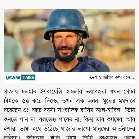
গাজায় চলমান ইসরায়েলি হামলার ভয়াবহতা যখন গোটা
বিশ্বকে স্তব্ধ করে দিচ্ছে, তখন এক অনন্য যুদ্ধের ময়দানে
রয়েছেন ৩১ বছর বয়সী সাংবাদিক বাসিম আল-হাবিল। তিনি
শুনতে পান না, বলতেও পারেন না; কিন্তু তার ক্যামেরা আর
ইশারা ভাষা হয়ে উঠেছে গাজার লাখো মানুষের আর্তনাদের
কণ্ঠস্বর। জীবনের ঝুঁকি নিয়ে তিনি ধ্বংসস্তূপ থেকে