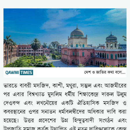
ভারতে বাবরী মসজিদ, কাশী, মথুরা, সম্ভল এবং আজমীরের
পর এবার বিশ্বখ্যাত মুসলিম ধর্মীয় শিক্ষাকেন্দ্র দারুল উলুম
দেওবন্দ এবং লখনৌয়ের একটি ঐতিহাসিক মসজিদ ও
কবরস্থানের ওপর সনাতন ধর্মাবলম্বীদের অধিকার দাবি করা
হয়েছে। উত্তর প্রদেশের উগ্র হিন্দুত্ববাদী সংগঠন এবং
উপজাতি সমাজ কর্তৃক উথাপিত এই নতুন দাবিগুলোকে কেন্দ্র