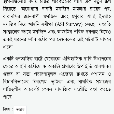
স্থাপনাগুলোর ধর্মীয় চরিত্র পরিবর্তনের দাবি এক নতুন রূপ
নিয়েছে। অযোধ্যার বাবরি মসজিদ মামলার রায়ের পর,
বারানসির জ্ঞানবাপী মসজিদ এবং মথুরার শাহি ইদগাহ
মসজিদ নিয়ে আইনি সমীক্ষা (ASI Survey) চলছে। সম্প্রতি
সাম্ভালের জামে মসজিদ এবং আজমির শরিফ দরগাহ নিয়েও
একই ধরনের দাবি ওঠার পর দেওবন্দের এই ঘটনাটি সামনে
এলো।
একটি গণতান্ত্রিক রাষ্ট্রে যেকোনো ঐতিহাসিক দাবি উত্থাপনের
ক্ষেত্রে আইনি কাঠামো ও অকাট্য প্রমাণের উপস্থিতি আবশ্যক।
গুজব বা সস্তা প্রচারণামূলক এজেন্ডা রুখতে প্রশাসন ও
বিচারবিভাগের নিরপেক্ষ ভূমিকা এবং নাগরিক সমাজের
দায়িত্বশীল আচরণই কেবল সামাজিক সম্প্রীতি রক্ষা করতে
পারে।
বিষয় :
ভারত