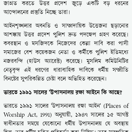
জাগ্রত করতে উত্তর প্রদেশ জুড়ে একটি বড় ধরনের
আন্দোলনের প্রস্তুতি নিচ্ছে তারা।
আইনশৃঙ্খলার অবনতি ও সাম্প্রদায়িক উত্তেজনা ছড়ানোর
আশঙ্কায় উত্তর প্রদেশ পুলিশ দ্রুত পদক্ষেপ গ্রহণ করেছে।
কবরস্থান ও মসজিদকে নিজেদের কেল্লা দাবি করা পাসী
সমাজের বেশ কয়েকজন নেতা ও কর্মীকে পুলিশ ইতিমধ্যে
নজরবন্দি (হাউস অ্যারেস্ট) করেছে। মুসলিম কমিউনিটির
নেতৃবৃন্দ এই ধরণের ধারাবাহিক দাবিকে ধর্মীয় সম্প্রীতি
বিনষ্টের সুপরিকল্পিত চেষ্টা বলে অভিহিত করেছেন।
ভারতে ১৯৯১ সালের 'উপাসনালয় রক্ষা আইনে কি আছে?
ভারতে ১৯৯১ সালের 'উপাসনালয় রক্ষা আইন' (Places of
Worship Act, 1991) অনুযায়ী, ১৯৪৭ সালের ১৫ আগস্ট
স্বাধীনতার সময়ে যেকোনো ধর্মীয় উপাসনালয় যে অবস্থায়