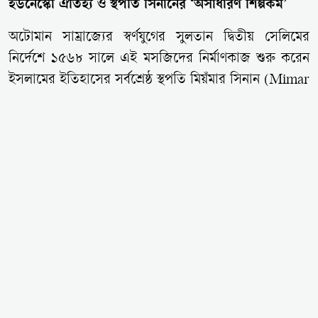
ইউনেস্কো ঐতিহ্য ও স্থপতি সিনানের ‘অসাধারণ শিল্পকর্ম’
অটোমান সাম্রাজ্যের স্বর্ণযুগের সুলতান দ্বিতীয় সেলিমের
নির্দেশে ১৫৬৮ সালে এই মসজিদের নির্মাণকাজ শুরু করেন
ইসলামের ইতিহাসের সর্বশ্রেষ্ঠ স্থপতি মিয়ঁমার সিনান (Mimar
Sinan)। একটি উঁচু পাহাড়ের চূড়ায় নির্মিত এই মসজিদটি
পুরো শহর থেকে দৃশ্যমান। ১৫৭৫ সালে এটি ইবাদতের জন্য
উন্মুক্ত করা হলেও, এর কিছুকাল আগেই সুলতান দ্বিতীয়
সেলিম ইন্তেকাল করেন। স্থপতি সিনান তাঁর আত্মজীবনীতে
এই মসজিদটিকে তাঁর জীবনের অসাধারণ শিল্পকর্ম হিসেবে
আখ্যায়িত করেছেন।
২০১১ সালে জাতিসংঘ শিক্ষা, বিজ্ঞান ও সংস্কৃতি সংস্থা
(UNESCO) সেলিমিয়াহ মসজিদকে বিশ্ব ঐতিহ্য তালিকায়
অন্তর্ভুক্ত করে। ইউরোপের প্রবেশদ্বার ‘কাপিকুলে’ সীমান্ত
দিয়ে তুরস্কে প্রবেশ করতেই এই চোখ ধাঁধানো ইসলামী