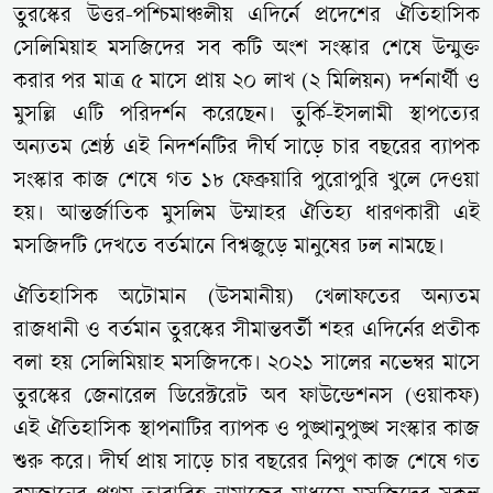
তুরস্কের উত্তর-পশ্চিমাঞ্চলীয় এদির্নে প্রদেশের ঐতিহাসিক
সেলিমিয়াহ মসজিদের সব কটি অংশ সংস্কার শেষে উন্মুক্ত
করার পর মাত্র ৫ মাসে প্রায় ২০ লাখ (২ মিলিয়ন) দর্শনার্থী ও
মুসল্লি এটি পরিদর্শন করেছেন। তুর্কি-ইসলামী স্থাপত্যের
অন্যতম শ্রেষ্ঠ এই নিদর্শনটির দীর্ঘ সাড়ে চার বছরের ব্যাপক
সংস্কার কাজ শেষে গত ১৮ ফেব্রুয়ারি পুরোপুরি খুলে দেওয়া
হয়। আন্তর্জাতিক মুসলিম উম্মাহর ঐতিহ্য ধারণকারী এই
মসজিদটি দেখতে বর্তমানে বিশ্বজুড়ে মানুষের ঢল নামছে।
ঐতিহাসিক অটোমান (উসমানীয়) খেলাফতের অন্যতম
রাজধানী ও বর্তমান তুরস্কের সীমান্তবর্তী শহর এদির্নের প্রতীক
বলা হয় সেলিমিয়াহ মসজিদকে। ২০২১ সালের নভেম্বর মাসে
তুরস্কের জেনারেল ডিরেক্টরেট অব ফাউন্ডেশনস (ওয়াকফ)
এই ঐতিহাসিক স্থাপনাটির ব্যাপক ও পুঙ্খানুপুঙ্খ সংস্কার কাজ
শুরু করে। দীর্ঘ প্রায় সাড়ে চার বছরের নিপুণ কাজ শেষে গত