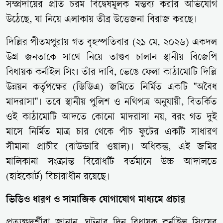
সম্প্রদায়ের প্রতি চরম বিদ্বেষমূলক মন্তব্য করার অভিযোগ
উঠেছে, যা নিয়ে এলাকায় তীব্র উত্তেজনা বিরাজ করছে।
দিল্লির পীতমপুরায় গত বৃহস্পতিবার (২১ মে, ২০২৬) একদল
উগ্র জনতাকে সাথে নিয়ে তাণ্ডব চালান স্থানীয় বিজেপি
বিধায়ক কর্নাইল সিং। তাঁর দাবি, ভেঙে ফেলা কাঠামোটি দিল্লি
উন্নয়ন কর্তৃপক্ষের (ডিডিএ) জমিতে নির্মিত একটি "অবৈধ
মাদরাসা"। তবে স্থানীয় পুলিশ ও নথিপত্র অনুযায়ী, বিতর্কিত
ওই কাঠামোটি আদতে কোনো মাদরাসা নয়, বরং গত দুই
মাসে নির্মিত মাত্র চার থেকে পাঁচ ফুটের একটি সাধারণ
সীমানা প্রাচীর (বাউন্ডারি ওয়াল)। অধিকন্তু, এই জমির
মালিকানা সংক্রান্ত বিরোধটি বর্তমানে উচ্চ আদালতে
(হাইকোর্ট) বিচারাধীন রয়েছে।
ভিডিও ধারণ ও সামাজিক যোগাযোগ মাধ্যমে প্রচার