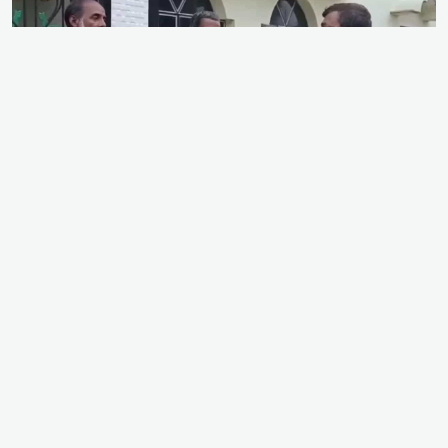
ভারতের পশ্চিমবঙ্গে কোনো লিখিত সরকারি নোটিশ বা উচ্চ
আদালতের আদেশ ছাড়াই মসজিদগুলো থেকে লাউডস্পিকার
অপসারণের জন্য পুলিশ প্রশাসন মৌখিক চাপ দিচ্ছে বলে
অভিযোগ তুলেছে একাধিক মসজিদ কমিটি ও ধর্মীয় সংগঠন।
সম্প্রতি কলকাতার পর্ণশ্রী থানাসহ বিভিন্ন জেলায় মসজিদ
কমিটিকে ডেকে পাঠায় পুলিশ। এ ঘটনায় রাজ্যের মুসলিম
সম্প্রদায়ের মধ্যে ব্যাপক উৎকণ্ঠা, আতঙ্ক ও ক্ষোভের সৃষ্টি
হয়েছে। মুসলিম ধর্মীয় নেতা ও রাজনৈতিক প্রতিনিধিরা একে