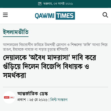
শুক্রবার, ০৭ আগস্ট ২০২৬
ইসলামভীতি
আদালতের বিচারাধীন জমিতে উগ্রপন্থী স্লোগান ও শিশুদের ‘জঙ্গি’ আখ্যা দিয়ে
তাণ্ডব, ইমামকে নামাজ না পড়ার চূড়ান্ত হুঁশিয়ারি
দেয়ালকে 'অবৈধ মাদরাসা' দাবি করে
গুঁড়িয়ে দিলেন বিজেপি বিধায়ক ও
সমর্থকরা
আন্তর্জাতিক ডেস্ক
প্রকাশ : ২৫ মে ২০২৬
প্রিন্ট সংস্করণ
|