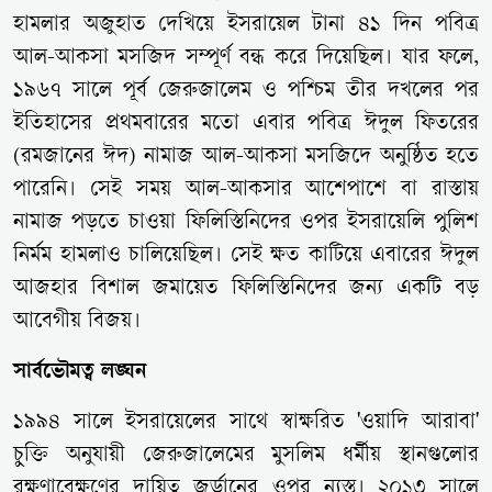
হামলার অজুহাত দেখিয়ে ইসরায়েল টানা ৪১ দিন পবিত্র
আল-আকসা মসজিদ সম্পূর্ণ বন্ধ করে দিয়েছিল। যার ফলে,
১৯৬৭ সালে পূর্ব জেরুজালেম ও পশ্চিম তীর দখলের পর
ইতিহাসের প্রথমবারের মতো এবার পবিত্র ঈদুল ফিতরের
(রমজানের ঈদ) নামাজ আল-আকসা মসজিদে অনুষ্ঠিত হতে
পারেনি। সেই সময় আল-আকসার আশেপাশে বা রাস্তায়
নামাজ পড়তে চাওয়া ফিলিস্তিনিদের ওপর ইসরায়েলি পুলিশ
নির্মম হামলাও চালিয়েছিল। সেই ক্ষত কাটিয়ে এবারের ঈদুল
আজহার বিশাল জমায়েত ফিলিস্তিনিদের জন্য একটি বড়
আবেগীয় বিজয়।
সার্বভৌমত্ব লঙ্ঘন
১৯৯৪ সালে ইসরায়েলের সাথে স্বাক্ষরিত 'ওয়াদি আরাবা'
চুক্তি অনুযায়ী জেরুজালেমের মুসলিম ধর্মীয় স্থানগুলোর
রক্ষণাবেক্ষণের দায়িত্ব জর্ডানের ওপর ন্যস্ত। ২০১৩ সালে