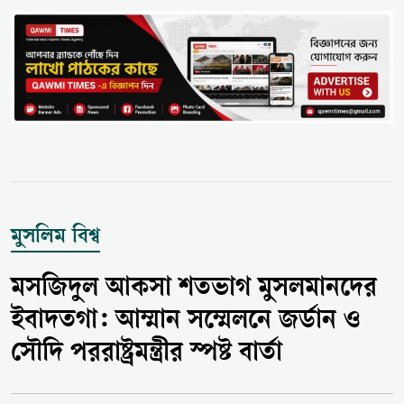
মুসলিম বিশ্ব
মসজিদুল আকসা শতভাগ মুসলমানদের
ইবাদতগা: আম্মান সম্মেলনে জর্ডান ও
সৌদি পররাষ্ট্রমন্ত্রীর স্পষ্ট বার্তা