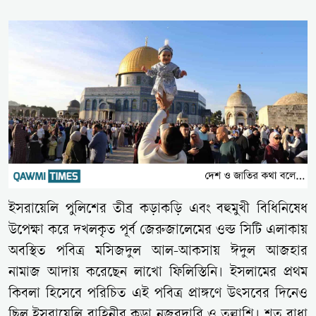
ইসরায়েলি পুলিশের তীব্র কড়াকড়ি এবং বহুমুখী বিধিনিষেধ
উপেক্ষা করে দখলকৃত পূর্ব জেরুজালেমের ওল্ড সিটি এলাকায়
অবস্থিত পবিত্র মসিজদুল আল-আকসায় ঈদুল আজহার
নামাজ আদায় করেছেন লাখো ফিলিস্তিনি। ইসলামের প্রথম
কিবলা হিসেবে পরিচিত এই পবিত্র প্রাঙ্গণে উৎসবের দিনেও
ছিল ইসরায়েলি বাহিনীর কড়া নজরদারি ও তল্লাশি। শত বাধা