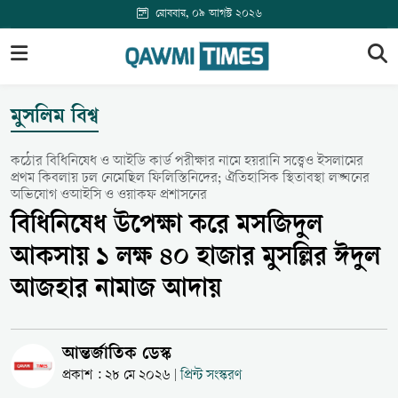
রোববার, ০৯ আগস্ট ২০২৬
মুসলিম বিশ্ব
কঠোর বিধিনিষেধ ও আইডি কার্ড পরীক্ষার নামে হয়রানি সত্ত্বেও ইসলামের
প্রথম কিবলায় ঢল নেমেছিল ফিলিস্তিনিদের; ঐতিহাসিক স্থিতাবস্থা লঙ্ঘনের
অভিযোগ ওআইসি ও ওয়াকফ প্রশাসনের
বিধিনিষেধ উপেক্ষা করে মসজিদুল
আকসায় ১ লক্ষ ৪০ হাজার মুসল্লির ঈদুল
আজহার নামাজ আদায়
আন্তর্জাতিক ডেস্ক
প্রকাশ : ২৮ মে ২০২৬
প্রিন্ট সংস্করণ
|