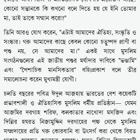
কোনো অফিশিয়াল বা প্রাতিষ্ঠানিক ঘোষণার প্রয়োজন আছে?
কোনো সন্তানকে কি কখনো বলে দিতে হয় যে ইনি তোমার
মা, তাই তাকে সম্মান করো?"
তিনি আরও যোগ করেন, "এটাই আমাদের ঐতিহ্য, সংস্কৃতি ও
সংস্কার। গরু আমাদের কাছে কেবল কোনো চতুষ্পদ প্রাণী বা
পশু নয়, সে আমাদের মা।" একই সাথে মুসলিম
সংগঠনগুলোর এই জাতীয় পশুর মর্যাদার দাবিকে "ভণ্ডামি"
এবং "পৈশাচিক মানসিকতার" বহিঃপ্রকাশ বলে তীব্র
সমালোচনা করেন মুখ্যমন্ত্রী যোগী।
চলতি বছরের পবিত্র ঈদুল আজহায় ভারতের বেশ কয়েকটি
প্রভাবশালী ও ঐতিহাসিক মুসলিম ধর্মীয় প্রতিষ্ঠান— যেমন
আজমির দরগাহ শরিফ, কলকাতার নাখোদা মসজিদ এবং
দিল্লির হযরত নিজামুদ্দিন দরগাহের পক্ষ থেকে মুসলিম
সম্প্রদায়ের প্রতি গরু কোরবানি বা উৎসর্গ করা থেকে বিরত