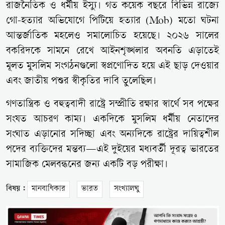
রাজনৈতিক ও ধর্মীয় ইস্যু। গত কয়েক বছরে বিভিন্ন রাজ্যে
গো-হত্যার অভিযোগে পিটিয়ে হত্যার (Mob) মতো ঘটনা
আন্তর্জাতিক মহলেও সমালোচিত হয়েছে। ২০২৬ সালের
বকরিদকে সামনে রেখে আইনশৃঙ্খলার অবনতি এড়াতেই
মূলত মুসলিম সংগঠনগুলো স্বপ্রণোদিত হয়ে এই ছাড় দেওয়ার
এবং জাতীয় পশুর স্বীকৃতির দাবি তুলেছিল।
গণতান্ত্রিক ও বহুত্ববাদী রাষ্ট্রে সম্প্রীতি রক্ষার স্বার্থে সব পক্ষের
সংযত আচরণ কাম্য। একদিকে মুসলিম ধর্মীয় নেতাদের
সংঘাত এড়ানোর সদিচ্ছা এবং অন্যদিকে রাষ্ট্রের দায়িত্বশীল
পদের ব্যক্তিদের মন্তব্য—এই দুইয়ের মধ্যবর্তী দূরত্ব ভারতের
সামাজিক মেলবন্ধনের জন্য একটি বড় পরীক্ষা।
বিষয় :
মানবাধিকার
ভারত
সংখ্যালঘু