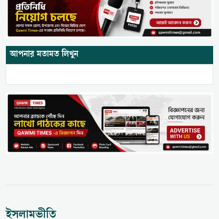
আপনার মতামত লিখুন
ইসলামভীতি