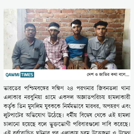
ভারতের পশ্চিমবঙ্গের দক্ষিণ ২৪ পরগনার জিবনতলা থানা
এলাকার নরবুনিয়া গ্রামে একদল অজ্ঞাতপরিচয় হামলাকারী
কর্তৃক তিন মুসলিম যুবককে নির্মমভাবে মারধর, অপহরণ এবং
লুটপাটের অভিযোগ উঠেছে। ধর্মীয় বিদ্বেষ থেকে এই হামলা
চালানো হয়েছে বলে ভুক্তভোগী পরিবারগুলো দাবি করেছে।
এই বর্বরোচিত ঘটনার পর এলাকায় চরম উত্তেজনা ও উদ্বেগ