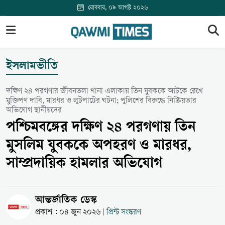
রোববার, ০৯ আগস্ট ২০২৬
ইসলামভীতি
দক্ষিণ ২৪ পরগণার জীবনতলা থানা এলাকায় তিন যুবককে আটকে রেখে
মুক্তিপণ দাবি, মারধর ও লুটপাটের ঘটনা; পুলিশের বিরুদ্ধে নিষ্ক্রিয়তার
অভিযোগ স্থানীয়দের
পশ্চিমবঙ্গের দক্ষিণ ২৪ পরগণায় তিন
মুসলিম যুবককে অপহরণ ও মারধর,
সাম্প্রদায়িক হামলার অভিযোগ
আন্তর্জাতিক ডেস্ক
প্রকাশ : ০৪ জুন ২০২৬
প্রিন্ট সংস্করণ
|