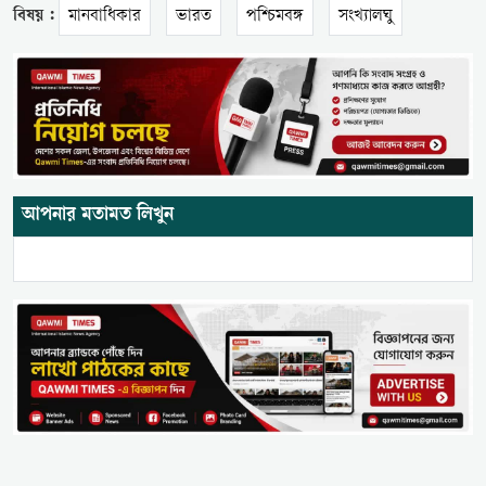
বিষয় :
মানবাধিকার
ভারত
পশ্চিমবঙ্গ
সংখ্যালঘু
আপনার মতামত লিখুন