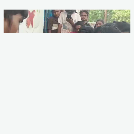
ভারতের উত্তর প্রদেশের গাজিয়াবাদে এক অন্তঃসত্ত্বা পোষা
গাভী বাড়ি নিয়ে যাওয়ার সময় উগ্র হিন্দুত্ববাদী গোষ্ঠীর হাতে
দুই নারী চরম শারীরিক নির্যাতন ও প্রকাশ্যে হেনস্তার শিকার
হয়েছেন। গত সোমবার (৩ আগস্ট) গাজিয়াবাদের মোদীনগর
এলাকায় হিন্দু রক্ষা দলের কর্মীদের দ্বারা পরিচালিত একটি