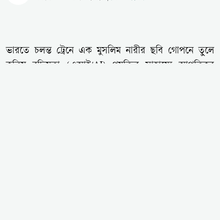
ভারতে চলন্ত ট্রেনে এক মুসলিম নারীর ছবি গোপনে তুলে
কৃত্রিম বুদ্ধিমত্তা (এআই/AI) প্রযুক্তির সাহায্যে আপত্তিকর
ডিপফেক ছবি তৈরির গুরুতর অভিযোগ উঠেছে এক হিন্দু
যুবকের বিরুদ্ধে। গত সোমবার (৩ আগস্ট) রাতে মিরজ থেকে
পুনেগামী ‘মিরজ–পুনে স্পেশাল এক্সপ্রেস’-এর সাধারণ কোচে