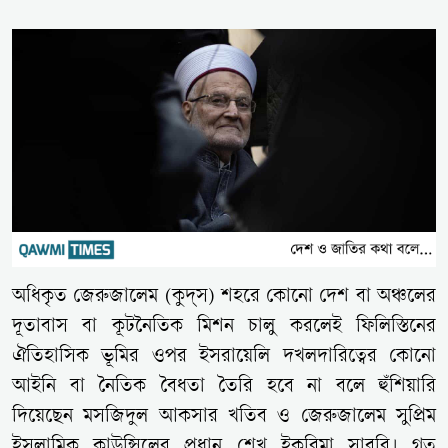
অধিকৃত জেরুজালেম (কুদ্স) শহরে কোনো দেশ বা অঞ্চলের
দূতাবাস বা কূটনৈতিক মিশন চালু করলেই ফিলিস্তিনের
ঐতিহাসিক ভূমির ওপর ইসরায়েলি দখলদারিত্বের কোনো
আইনি বা নৈতিক বৈধতা তৈরি হবে না বলে হুঁশিয়ারি
দিয়েছেন মসজিদুল আকসার খতিব ও জেরুজালেম সুপ্রিম
ইসলামিক কাউন্সিলের প্রধান শেখ ইকরিমা সাবরি। গত