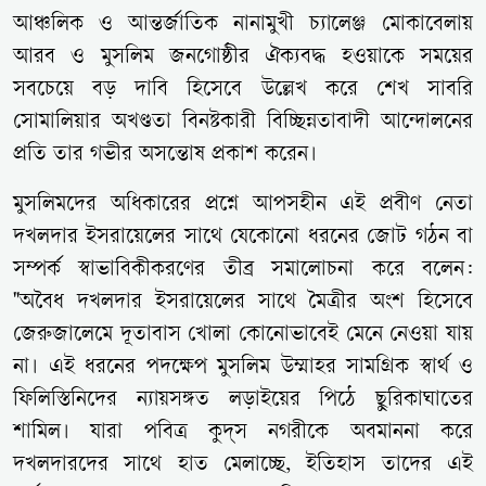
আঞ্চলিক ও আন্তর্জাতিক নানামুখী চ্যালেঞ্জ মোকাবেলায়
আরব ও মুসলিম জনগোষ্ঠীর ঐক্যবদ্ধ হওয়াকে সময়ের
সবচেয়ে বড় দাবি হিসেবে উল্লেখ করে শেখ সাবরি
সোমালিয়ার অখণ্ডতা বিনষ্টকারী বিচ্ছিন্নতাবাদী আন্দোলনের
প্রতি তার গভীর অসন্তোষ প্রকাশ করেন।
মুসলিমদের অধিকারের প্রশ্নে আপসহীন এই প্রবীণ নেতা
দখলদার ইসরায়েলের সাথে যেকোনো ধরনের জোট গঠন বা
সম্পর্ক স্বাভাবিকীকরণের তীব্র সমালোচনা করে বলেন:
"অবৈধ দখলদার ইসরায়েলের সাথে মৈত্রীর অংশ হিসেবে
জেরুজালেমে দূতাবাস খোলা কোনোভাবেই মেনে নেওয়া যায়
না। এই ধরনের পদক্ষেপ মুসলিম উম্মাহর সামগ্রিক স্বার্থ ও
ফিলিস্তিনিদের ন্যায়সঙ্গত লড়াইয়ের পিঠে ছুরিকাঘাতের
শামিল। যারা পবিত্র কুদ্স নগরীকে অবমাননা করে
দখলদারদের সাথে হাত মেলাচ্ছে, ইতিহাস তাদের এই