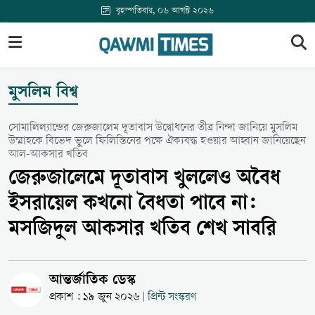
বৃহস্পতিবার, ০৬ আগস্ট ২০২৬
মুসলিম বিশ্ব
সোমালিল্যান্ডের জেরুজালেম দূতাবাস উদ্বোধনের তীব্র নিন্দা জানিয়ে মুসলিম
উম্মাহকে বিভেদ ভুলে ফিলিস্তিনের পক্ষে ঐক্যবদ্ধ হওয়ার আহ্বান জানিয়েছেন
আল-আকসার খতিব
জেরুজালেমে দূতাবাস খুললেও অবৈধ
ইসরায়েল কখনো বৈধতা পাবে না:
মসজিদুল আকসার খতিব শেখ সাবরি
আন্তর্জাতিক ডেস্ক
প্রকাশ : ১৯ জুন ২০২৬
প্রিন্ট সংস্করণ
|