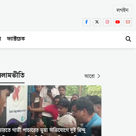
লগইন
া
ফ্যাক্টচেক
সলামভীতি
আরো
ারতে গাভী পাচারের ভুয়া অভিযোগে দুই হিন্দু