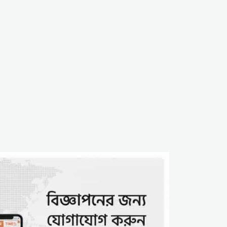
অপপ্রচার; সাম্প্রদায়িক
উস্কানির অভিযোগ
রংপুরে কাদিয়ানী আগ্রাসন:
‘ধর্মে আয়, নইলে ভিটা ছাড়’
হুমকির মুখে মুসলিম পরিবার,
৭ বছর ধরে নির্যাতন