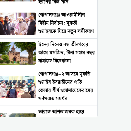
হরণের বিল পাস
গোপালগঞ্জে আওয়ামীলীগ
বিহীন নির্বাচন: মুফতী
শুয়াইবকে ঘিরে নতুন সমীকরণ
ঈদের দিনেও বন্ধ শ্রীনগরের
জামে মসজিদ, টানা সপ্তম বছর
নামাজে নিষেধাজ্ঞা
গোপালগঞ্জ–২ আসনে মুফতি
শুয়াইব ইবরাহীমের প্রতি
জেলার শীর্ষ ওলামায়েকেরামের
সর্বসম্মত সমর্থন
ভারতে আশঙ্কাজনক হারে
বাড়ছে সংখ্যালঘু নিপীড়ন:
২০২৬ সালের প্রথম চার মাসে