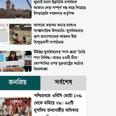
জুলাই মাসে ইব্রাহিমি মসজিদে
আজান দেয়া সম্পূর্ণ বন্ধ করে দিয়েছে
ইসরায়েলি দখলদার কর্তৃপক্ষ
আসামে ভয়াবহ বন্যার মধ্যেও
সাম্প্রদায়িক উসকানি: মুসলিমদের
ত্রাণ প্রত্যাখ্যানের আহ্বান উগ্র
হিন্দুত্ববাদী সংগঠনের
উইগুর মুসলিমদের ‘দাস শ্রমে’ তৈরি
পণ্য নিষিদ্ধ: আরও ৪৩টি চীনা
কোম্পানির ওপর যুক্তরাষ্ট্রের কঠোর
নিষেধাজ্ঞা
জনপ্রিয়
সর্বশেষ
পশ্চিমবঙ্গে ওবিসি কোটা ১৭%
থেকে কমিয়ে ৭%: ৬৫টি
মুসলিম জনগোষ্ঠীর অধিকার