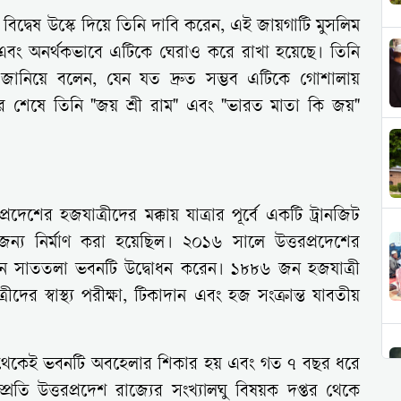
 বিদ্বেষ উস্কে দিয়ে তিনি দাবি করেন, এই জায়গাটি মুসলিম
ে এবং অনর্থকভাবে এটিকে ঘেরাও করে রাখা হয়েছে। তিনি
ন জানিয়ে বলেন, যেন যত দ্রুত সম্ভব এটিকে গোশালায়
্যের শেষে তিনি "জয় শ্রী রাম" এবং "ভারত মাতা কি জয়"
েশের হজযাত্রীদের মক্কায় যাত্রার পূর্বে একটি ট্রানজিট
 জন্য নির্মাণ করা হয়েছিল। ২০১৬ সালে উত্তরপ্রদেশের
িনন্দন সাততলা ভবনটি উদ্বোধন করেন। ১৮৮৬ জন হজযাত্রী
দের স্বাস্থ্য পরীক্ষা, টিকাদান এবং হজ সংক্রান্ত যাবতীয়
র থেকেই ভবনটি অবহেলার শিকার হয় এবং গত ৭ বছর ধরে
্প্রতি উত্তরপ্রদেশ রাজ্যের সংখ্যালঘু বিষয়ক দপ্তর থেকে