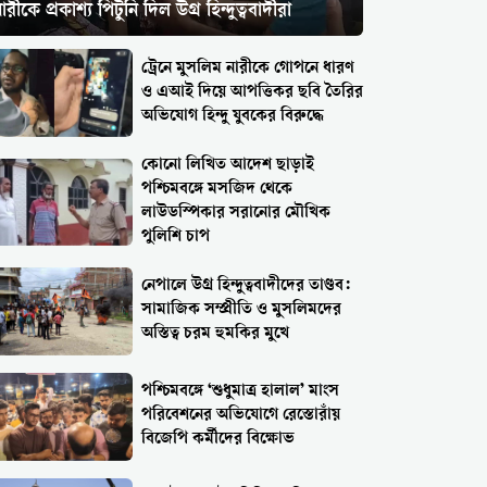
ারীকে প্রকাশ্য পিটুনি দিল উগ্র হিন্দুত্ববাদীরা
ট্রেনে মুসলিম নারীকে গোপনে ধারণ
ও এআই দিয়ে আপত্তিকর ছবি তৈরির
অভিযোগ হিন্দু যুবকের বিরুদ্ধে
কোনো লিখিত আদেশ ছাড়াই
পশ্চিমবঙ্গে মসজিদ থেকে
লাউডস্পিকার সরানোর মৌখিক
পুলিশি চাপ
নেপালে উগ্র হিন্দুত্ববাদীদের তাণ্ডব:
সামাজিক সম্প্রীতি ও মুসলিমদের
অস্তিত্ব চরম হুমকির মুখে
পশ্চিমবঙ্গে ‘শুধুমাত্র হালাল’ মাংস
পরিবেশনের অভিযোগে রেস্তোরাঁয়
বিজেপি কর্মীদের বিক্ষোভ