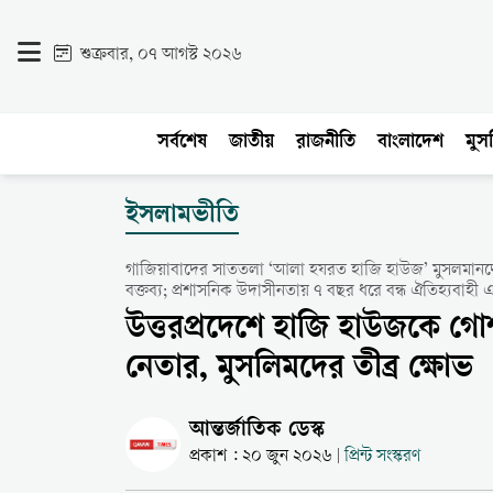
শুক্রবার, ০৭ আগস্ট ২০২৬
সর্বশেষ
জাতীয়
রাজনীতি
বাংলাদেশ
মুসল
ইসলামভীতি
গাজিয়াবাদের সাততলা ‘আলা হযরত হাজি হাউজ’ মুসলমানদের ‘খ
বক্তব্য; প্রশাসনিক উদাসীনতায় ৭ বছর ধরে বন্ধ ঐতিহ্যবাহী এ
উত্তরপ্রদেশে হাজি হাউজকে গোশাল
নেতার, মুসলিমদের তীব্র ক্ষোভ
আন্তর্জাতিক ডেস্ক
প্রকাশ : ২০ জুন ২০২৬
প্রিন্ট সংস্করণ
|