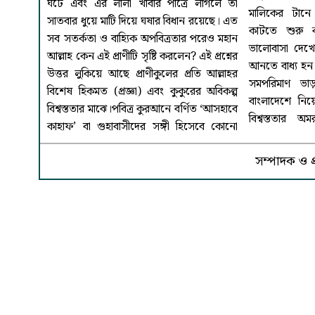
ঘটে এবং এর লালা খাবার পাত্রে লাগলে তা
মালিকের টানে 
যার প্রকৃষ্ট উ
সাতবার ধুয়ে মাটি দিয়ে ঘষার বিধান রয়েছে। এত
কাটতে শুরু ক
মানুষের চোখে য
সব সতর্কতা ও বাহ্যিক অপবিত্রতার পরেও মহান
ভালোবাসা দেখে 
হয়, আল্লাহর সৃষ
আল্লাহ কেন এই প্রাণীটি সৃষ্টি করলেন? এই প্রশ্নের
আনতে বাধ্য হন
থাকে এক গভ
উত্তর লুকিয়ে আছে প্রাণীকুলের প্রতি আল্লাহর
সমপরিমাণ ভাড়
শরণার্থীদের 
বিশেষ হিকমত (প্রজ্ঞা) এবং কুকুরের অবিকল্প
বাংলাদেশে নিয়
মানুষকে মনে 
বিশ্বস্ততার মাঝে।পবিত্র কুরআনে বর্ণিত ‘আসহাবে
বিশ্বস্ততার 
কাহাফ’ বা গুহাবাসীদের সঙ্গী হিসেবে কোনো
সম্পাদক ও 