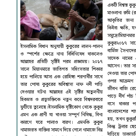
একটি বিশ্বস্ত কু
ঘটনাতেই সীমা
মাওলানা রুমি (
নামক কুকুরের গ
আকৃতির জন্য
প্রফেসরের অপেক
কিইবা ক্ষতি, য
স্টেশনে ঝড়-বৃ
সমুদ্রে!মিয়
সেখানেই প্রাণত্
কুকুর২০১৭ সাল
‘রেড ডগ’, যে 
ইসলামিক বিধান অনুযায়ী কুকুরের লালন-পালন
বার্মিজ সৈন্যদে
অস্ট্রেলিয়ার 
ও স্পর্শের ক্ষেত্রে নানা বিধিনিষেধ থাকলেও
সাদেক নামের এ
খোঁজে।সুফিবা
আল্লাহর প্রতিটি সৃষ্টিই পরম প্রজ্ঞাময়। ২০১৭
আসেন। তার সাথ
(র.)-কে একবার
সালে মিয়ানমারে জাতিগত সহিংসতার শিকার
দেওয়া তার পোষা
তাসাউফ বা আধ
হয়ে পালিয়ে আসা এক রোহিঙ্গা শরণার্থীর সাথে
ওপর আক্রমণ 
তিনি উত্তর 
তার পোষা কুকুরের অবিশ্বাস্য নাফ নদী পাড়ি
জীবন বাজি রে
দেখেছিলেন এক
দেওয়ার ঘটনা আল্লাহর এই সৃষ্টির অতুলনীয়
পাড়ে দীর্ঘ পাঁ
তাড়িয়ে দিলে
হিকমত ও প্রভুভক্তিকে নতুন করে বিশ্বদরবারে
বসে থাকার প
নির্লজ্জের ম
ফুটিয়ে তুলেছে।ইসলামিক দৃষ্টিকোণ থেকে কুকুর
বাংলাদেশের শাহ
কারণ, তার যা
এমন এক প্রাণী যা খাওয়া সম্পূর্ণ নিষিদ্ধ, বিনা
হয়, তখন কুকুর
একইভাবে যুন-ন
কারণে ঘরে পালাও বারণ। এমনকি কুকুর
কিন্তু ট্রলার 
— প্রেমাষ্পদ 
নামাজরত ব্যক্তির সামনে দিয়ে গেলে নামাজে বিঘ্ন
দাঁড়িয়ে ডাকাড
তবুও তাঁর দরজ