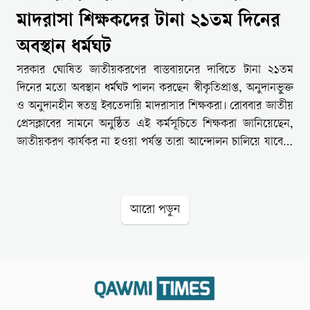
মাদরাসা শিক্ষকদের টানা ২১তম দিনের
অবস্থান ধর্মঘট
সরকার ঘোষিত জাতীয়করণের বাস্তবায়নের দাবিতে টানা ২১তম
দিনের মতো অবস্থান ধর্মঘট পালন করছেন স্বীকৃতিপ্রাপ্ত, অনুদানভুক্ত
ও অনুদানহীন স্বতন্ত্র ইবতেদায়ি মাদরাসার শিক্ষকরা। রোববার জাতীয়
প্রেসক্লাবের সামনে অনুষ্ঠিত এই কর্মসূচিতে শিক্ষকরা জানিয়েছেন,
জাতীয়করণ কার্যকর না হওয়া পর্যন্ত তারা আন্দোলন চালিয়ে যাবেন।
রোববার (২ নভেম্বর) সকালে জাতীয় প্রেসক্লাবের সামনে স্বতন্ত্র
ইবতেদায়ি মাদরাসা শিক্ষক ঐক্যজোট জাতীয়করণ বাস্তবায়নের
দাবিতে অবস্থান ধর্মঘট পালন করে। শিক্ষকরা জানান, অন্তর্বর্তী
আরো পড়ুন
সরকারের ঘোষণার পরও এখনো জাতীয়করণ কার্যকর হয়নি, ফলে
তারা মানবেতর জীবনযাপন করছেন। বক্তারা বলেন, সরকারের
প্রতিশ্রুতি অনুযায়ী দ্রুত জাতীয়করণের প্রক্রিয়া শুরু না হলে তারা
অবস্থান ধর্মঘট অনির্দিষ্টকালের জন্য অব্যাহত রাখবেন। তারা হুঁশিয়ারি
দিয়ে বলেন, “যতদিন না পর্যন্ত বেতনভুক্তির ব্যবস্থা হচ্ছে, ততদিন
প্রেসক্লাবের সামনে থেকেই আমরা আমাদের ন্যায্য দাবি আদায়ের