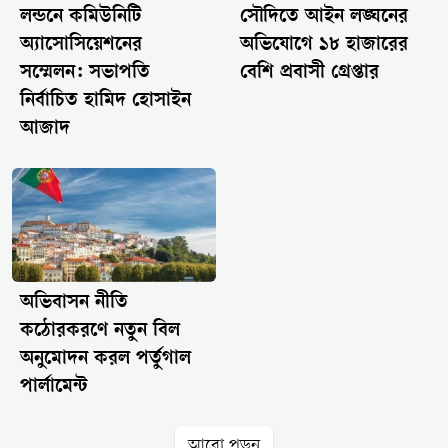
লন্ডনে কমিউনিটি
সৌদিতে আইন লঙ্ঘনের
অ্যাসোসিয়েশনের
অভিযোগে ১৮ হাজারের
সম্মেলন: সভাপতি
বেশি প্রবাসী গ্রেপ্তার
নির্বাচিত হামিদ হোসাইন
আজাদ
অভিবাসন নীতি
কঠোরকরণে নতুন বিল
অনুমোদন করল পর্তুগাল
পার্লামেন্ট
আরো পড়ুন