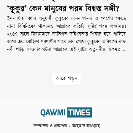
‘কুকুর’ কেন মানুষের পরম বিশ্বস্ত সঙ্গী?
ইসলামিক বিধান অনুযায়ী কুকুরের লালন-পালন ও স্পর্শের ক্ষেত্রে
নানা বিধিনিষেধ থাকলেও আল্লাহর প্রতিটি সৃষ্টিই পরম প্রজ্ঞাময়।
২০১৭ সালে মিয়ানমারে জাতিগত সহিংসতার শিকার হয়ে পালিয়ে
আসা এক রোহিঙ্গা শরণার্থীর সাথে তার পোষা কুকুরের অবিশ্বাস্য নাফ
নদী পাড়ি দেওয়ার ঘটনা আল্লাহর এই সৃষ্টির অতুলনীয় হিকমত ও
প্রভুভক্তিকে নতুন করে বিশ্বদরবারে ফুটিয়ে তুলেছে।ইসলামিক
দৃষ্টিকোণ থেকে কুকুর এমন এক প্রাণী যা খাওয়া সম্পূর্ণ নিষিদ্ধ, বিনা
কারণে ঘরে পালাও বারণ। এমনকি কুকুর নামাজরত ব্যক্তির সামনে
আরো পড়ুন
দিয়ে গেলে নামাজে বিঘ্ন ঘটে এবং এর লালা খাবার পাত্রে লাগলে তা
সাতবার ধুয়ে মাটি দিয়ে ঘষার বিধান রয়েছে। এত সব সতর্কতা ও
বাহ্যিক অপবিত্রতার পরেও মহান আল্লাহ কেন এই প্রাণীটি সৃষ্টি
করলেন? এই প্রশ্নের উত্তর লুকিয়ে আছে প্রাণীকুলের প্রতি আল্লাহর
বিশেষ হিকমত (প্রজ্ঞা) এবং কুকুরের অবিকল্প বিশ্বস্ততার মাঝে।পবিত্র
কুরআনে বর্ণিত ‘আসহাবে কাহাফ’ বা গুহাবাসীদের সঙ্গী হিসেবে
সম্পাদক ও প্রকাশক : আহমাদ আওয়াহ
কোনো সিংহ, ঘোড়া বা বলবান মহিষ ছিল না; বরং ছিল একটি বিশ্বস্ত