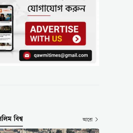
সলিম বিশ্ব
আরো