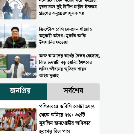
মনে হলো যেন নিজের ঘরে ফিরেছি:
যুক্তরাজ্যে দুই ব্রিটিশ নারীর ইসলাম
গ্রহণের অনুপ্রেরণামূলক গল্প
ক্রিপ্টোকারেন্সি লেনদেন শরিয়াহ
অনুযায়ী অবৈধ: মুফতি তাকি
উসমানির ফতোয়া
আজ আমাদের অর্থের বৈভব বেড়েছে,
কিন্তু হৃদয়টা বড় হয়নি: শৈশবের
লজিং জীবনের স্মৃতিতে শায়খ
আহমাদুল্লাহ
জনপ্রিয়
সর্বশেষ
পশ্চিমবঙ্গে ওবিসি কোটা ১৭%
থেকে কমিয়ে ৭%: ৬৫টি
মুসলিম জনগোষ্ঠীর অধিকার
হরণের বিল পাস