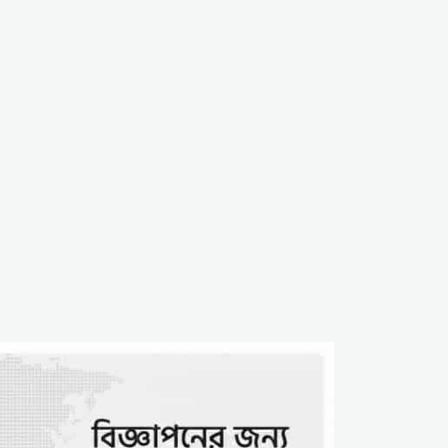
অপপ্রচার; সাম্প্রদায়িক
উস্কানির অভিযোগ
রংপুরে কাদিয়ানী আগ্রাসন:
‘ধর্মে আয়, নইলে ভিটা ছাড়’
হুমকির মুখে মুসলিম পরিবার,
৭ বছর ধরে নির্যাতন