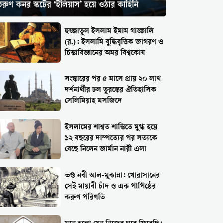
রুণ কনর স্কটের ‘ইলিয়াস’ হয়ে ওঠার কাহিনি
হুজ্জাতুল ইসলাম ইমাম গাজ্জালি
(র.): ইসলামি বুদ্ধিবৃত্তিক জাগরণ ও
চিন্তাবিজ্ঞানের অমর বিশ্বকোষ
সংস্কারের পর ৫ মাসে প্রায় ২০ লাখ
দর্শনার্থীর ঢল তুরস্কের ঐতিহাসিক
সেলিমিয়াহ মসজিদে
ইসলামের শাশ্বত শান্তিতে মুগ্ধ হয়ে
১২ বছরের দাম্পত্যের পর সত্যকে
বেছে নিলেন জার্মান নারী এলা
ভণ্ড নবী আল-মুকান্না: খোরাসানের
সেই মায়াবী চাঁদ ও এক পাপিষ্ঠের
করুণ পরিণতি