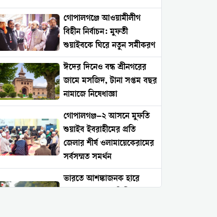
গোপালগঞ্জে আওয়ামীলীগ
বিহীন নির্বাচন: মুফতী
শুয়াইবকে ঘিরে নতুন সমীকরণ
ঈদের দিনেও বন্ধ শ্রীনগরের
জামে মসজিদ, টানা সপ্তম বছর
নামাজে নিষেধাজ্ঞা
গোপালগঞ্জ–২ আসনে মুফতি
শুয়াইব ইবরাহীমের প্রতি
জেলার শীর্ষ ওলামায়েকেরামের
সর্বসম্মত সমর্থন
ভারতে আশঙ্কাজনক হারে
বাড়ছে সংখ্যালঘু নিপীড়ন:
২০২৬ সালের প্রথম চার মাসে