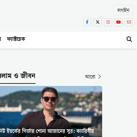
লগইন
া
ফ্যাক্টচেক
সলাম ও জীবন
আরো
িউ ইয়র্কের গির্জায় শোনা আজানের সুর: ক্যারিবীয়