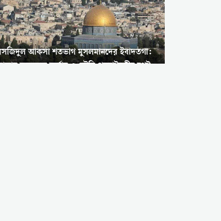
মসজিদুল আকসা শতভাগ মুসলমানদের ইবাদতগা:
ম্মান সম্মেলনে জর্ডান ও সৌদি পররাষ্ট্রমন্ত্রীর স্পষ্ট
ার্তা
মাদকের অন্ধকার থেকে মসজিদের
আলোয়: ইস্তাম্বুলে আত্মশুদ্ধি ও
সেবার নতুন নজির
গাজায় দুই পরিবারের ১১২ শহীদের
এক জানাজা: ধ্বংসস্তূপের নিচ থেকে
আড়াই বছর পর উদ্ধার
ইসমাইল হানিয়ার শাহাদাতের ২
বছর: ‘গাজার সন্তানদের নিজের
সন্তান মনে করতেন বাবা’,