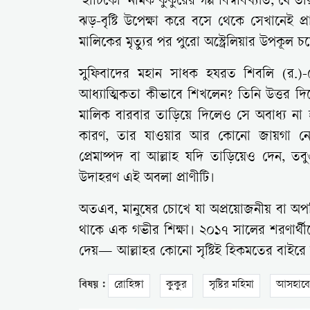
‘হাচিকো’ নামক কুকুরের গল্প বিশ্ববিখ্যাত, যে তা
ঝড়-বৃষ্টি উপেক্ষা করে বসে থেকে সেখানেই প্র
মালিকের মৃত্যুর পর পুরো অস্ট্রেলিয়ার উপকূল
সুফিবাদের মহান সাধক হযরত শিবলি (র.)
আধ্যাত্মিকতা কীভাবে শিখলেন? তিনি উত্তর 
মালিক বারবার তাড়িয়ে দিলেও সে অবাধ্য না
কারণ, তার যাওয়ার আর কোনো জায়গা নেই
প্রেমাষ্পদ বা আল্লাহ যদি তাড়িয়েও দেন, তব
উদাহরণ এই অবলা প্রাণীটি।
অতএব, মানুষের চোখে যা অপ্রয়োজনীয় বা অপবিত্
থাকে এক গভীর শিক্ষা। ২০১৭ সালের শরণার্থ
দেয়— আল্লাহর কোনো সৃষ্টিই হিকমতের বাইরে
বিষয় :
রোহিঙ্গা
কুকুর
সৃষ্টির মহিমা
আসহাবে