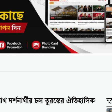
াখ দর্শনার্থীর ঢল তুরস্কের ঐতিহাসিক
মু