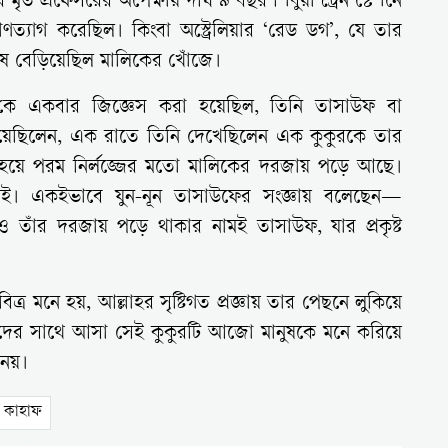
র মৃত প্রফেসরের অপেক্ষায় দীর্ঘ ৯ বছর শিবুয়া ট্রেন স্টেশনে
াণত্যাগ করেছিল। কিংবা অস্ট্রেলিয়ার ‘রেড ডগ’, যে তার
 চষে বেড়িয়েছিল মালিকের খোঁজে।
-কে একবার জিজ্ঞেস করা হয়েছিল, তিনি তাসাউফ বা
দিয়েছিলেন, এক রাতে তিনি দেখেছিলেন এক কুকুরকে তার
 হয়ে পরম নির্লজ্জের মতো মালিকের দরজায় পড়ে আছে।
। একইভাবে যুন-নূন তাসাউফের সংজ্ঞায় বলেছেন—
ুও তাঁর দরজায় পড়ে থাকার নামই তাসাউফ, যার প্রকৃষ্ট
র মনে হয়, আল্লাহর সৃষ্টিগত প্রজ্ঞায় তার পেছনে লুকিয়ে
ীদের সাথে আসা সেই কুকুরটি আজো মানুষকে মনে করিয়ে
 নয়।
 কাহাফ