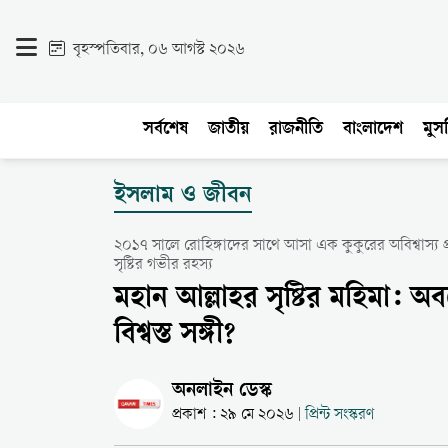
বৃহস্পতিবার, ০৬ আগস্ট ২০২৬
সর্বশেষ
জাতীয়
রাজনীতি
বাংলাদেশ
মুসল
ইসলাম ও জীবন
২০১৭ সালে রোহিঙ্গাদের সাথে আসা এক কুকুরের অবিশ্বাস্য 
সৃষ্টির গভীর রহস্য
মহান আল্লাহর সৃষ্টির মহিমা: অ
বিশ্বস্ত সঙ্গী?
অনলাইন ডেস্ক
প্রকাশ : ২৯ মে ২০২৬
প্রিন্ট সংস্করণ
|