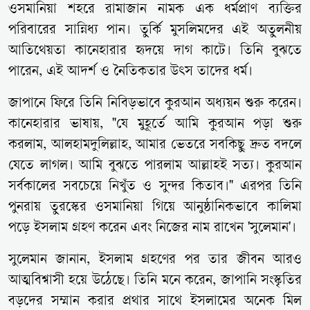
ওসমানিয়া শহরে রামাজান নামক এক ধর্মপ্রাণ ব্যক্তির
পরিবারের সান্নিধ্য পান। তুর্কি মুসলিমদের এই অতুলনীয়
আতিথেয়তা কানেহারার হৃদয়ে দাগ কাটে। তিনি বুঝতে
পারেন, এই আদর্শ ও নৈতিকতার উৎস তাদের ধর্ম।
জাপানে ফিরে তিনি নিবিড়ভাবে কুরআন অধ্যয়ন শুরু করেন।
কানেহারার ভাষায়, "যে মুহূর্তে আমি কুরআন পড়া শুরু
করলাম, আলহামদুলিল্লাহ, আমার ভেতরে সবকিছু দ্রুত বদলে
যেতে লাগল। আমি বুঝতে পারলাম আল্লাহই সত্য। কুরআন
সর্বকালের সবচেয়ে নিখুঁত ও সুন্দর কিতাব।" এরপর তিনি
পুনরায় তুরস্কের ওসমানিয়া গিয়ে আনুষ্ঠানিকভাবে কালিমা
পড়ে ইসলাম গ্রহণ করেন এবং নিজের নাম রাখেন 'সুলেমান'।
সুলেমান জানান, ইসলাম গ্রহণের পর তার জীবন আরও
আত্মবিশ্বাসী হয়ে উঠেছে। তিনি মনে করেন, জাপানি সংস্কৃতির
বড়দের সম্মান করার প্রথার সাথে ইসলামের অনেক মিল