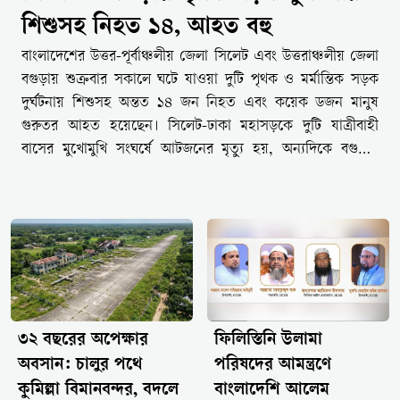
শিশুসহ নিহত ১৪, আহত বহু
বাংলাদেশের উত্তর-পূর্বাঞ্চলীয় জেলা সিলেট এবং উত্তরাঞ্চলীয় জেলা
বগুড়ায় শুক্রবার সকালে ঘটে যাওয়া দুটি পৃথক ও মর্মান্তিক সড়ক
দুর্ঘটনায় শিশুসহ অন্তত ১৪ জন নিহত এবং কয়েক ডজন মানুষ
গুরুতর আহত হয়েছেন। সিলেট-ঢাকা মহাসড়কে দুটি যাত্রীবাহী
বাসের মুখোমুখি সংঘর্ষে আটজনের মৃত্যু হয়, অন্যদিকে বগুড়ায়
কাজের অপেক্ষায় থাকা দিনমজুরদের ওপর দ্রতগামী বাস উঠে গেলে
ছয়জন প্রাণ হারান। আহতদের উদ্ধার করে স্থানীয় মেডিকেল কলেজ
হাসপাতালগুলোতে ভর্তি করা হয়েছে, যাদের অনেকের অবস্থাই
আশঙ্কাজনক।শুক্রবার (৭ আগস্ট) সকালে দেশের সড়ক যোগাযোগ
ব্যবস্থায় নেমে এসেছে এক কালো ছায়া। পৃথক দুটি ভয়াবহ সড়ক
দুর্ঘটনায় প্রাণ হারিয়েছেন অন্তত ১৪ জন সাধারণ নাগরিক, যার মধ্যে
রয়েছে একটি তিন বছরের নিষ্পাপ শিশু এবং জীবিকার তাগিদে
ভোরে ঘর থেকে বের হওয়া দিনমজুররা।ওসমানীনগরে দুই বাসের
৩২ বছরের অপেক্ষার
ফিলিস্তিনি উলামা
মুখোমুখি সংঘাত: প্রাণ হারালেন শিশুসহ ৮ জনপ্রথম দুর্ঘটনাটি ঘটে
অবসান: চালুর পথে
পরিষদের আমন্ত্রণে
সকাল আনুমানিক ৭:৩০ মিনিটে সিলেট জেলার ওসমানীনগর
কুমিল্লা বিমানবন্দর, বদলে
বাংলাদেশি আলেম