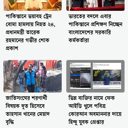
ওসমানীনগর থানার ভারপ্রাপ্ত কর্মকর্তা (ওসি) গোলাম মোস্তফা
ঘটনার সত্যতা ও নিহতের সংখ্যা নিশ্চিত করেছেন।বগুড়ায় কাজের
সন্ধানে এসে প্রাণ গেল ৬ শ্রমিকেরএই ভয়াবহতার মাত্র কয়েক ঘণ্টা
পাকিস্তানে ভয়াবহ ট্রেন
ভারতের বদলে এবার
আগে, সকাল ৫:৩০ টার দিকে বগুড়া-নওগাঁ মহাসড়কের এরুলিয়ার
বোমা হামলায় নিহত ২৪,
পাকিস্তানে প্রশিক্ষণ নিচ্ছেন
সিলকি বান্ধা এলাকায় ঘটে আরেকটি মর্মান্তিক ঘটনা। ঢাকা থেকে
প্রধানমন্ত্রী তারেক
বাংলাদেশের সরকারি
নওগাঁগামী একটি যাত্রীবাহী বাস চালক নিয়ন্ত্রণ হারালে গাড়িটি সড়ক
রহমানের গভীর শোক
কর্মকর্তারা
দুর্ঘটনায় পতিত হয়।পুলিশ ও স্থানীয় সূত্রে জানা গেছে, বাসটি প্রথমে
প্রকাশ
রাস্তার পাশে থাকা একটি বৈদ্যুতিক খুঁটিতে সজোরে ধাক্কা দেয় এবং
পরবর্তীতে পাশে কাজের উদ্দেশ্যে দাঁড়িয়ে থাকা অসহায় দিনমজুরদের
ভিড়ের ওপর উঠে পড়ে। সূর্য ওঠার আগেই পরিবারের আহার
জোগাতে কাজের খোঁজে জমা হওয়া এসব মেহনতি মানুষের ওপর
ঘাতক বাসটি পিষে দিয়ে চলে যায়।সংঘটনস্থলেই তিনজনের মৃত্যু
হয়। পরবর্তীতে উদ্ধার করে শহীদ জিয়াউর রহমান মেডিকেল কলেজ
(শজিমেক) হাসপাতালে নিয়ে যাওয়া হলে চিকিৎসাধীন অবস্থায়
জাতিসংঘের শরণার্থী
ভিন্ন ব্যক্তির নামে ফেক
আরও তিনজনের মৃত্যু হয়। এতে মোট মৃতের সংখ্যা দাঁড়ায় ছয়জনে।
বিষয়ক দূত হিসেবে
আইডি খুলে পবিত্র
এই ঘটনায় আরও অন্তত ১৫ জন শ্রমিক আহত হয়েছেন, যাদের
তাহসান খানের মেয়াদ
কোরআন অবমাননার দায়ে
কয়েকজনের অবস্থা অত্যন্ত আশঙ্কাজনক।দুর্ঘটনার খবর ছড়িয়ে পড়লে
বৃদ্ধি
হিন্দু যুবক গ্রেপ্তার
স্থানীয় হাজারও ক্ষুব্ধ ও শোকার্ত মানুষ ঘটনাস্থলে ভিড় জমান, যার