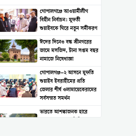
গোপালগঞ্জে আওয়ামীলীগ
বিহীন নির্বাচন: মুফতী
শুয়াইবকে ঘিরে নতুন সমীকরণ
ঈদের দিনেও বন্ধ শ্রীনগরের
জামে মসজিদ, টানা সপ্তম বছর
নামাজে নিষেধাজ্ঞা
গোপালগঞ্জ–২ আসনে মুফতি
শুয়াইব ইবরাহীমের প্রতি
জেলার শীর্ষ ওলামায়েকেরামের
সর্বসম্মত সমর্থন
ভারতে আশঙ্কাজনক হারে
বাড়ছে সংখ্যালঘু নিপীড়ন:
২০২৬ সালের প্রথম চার মাসে