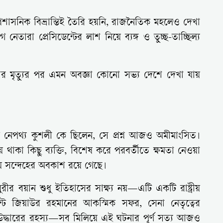
 প্রশাসনিক বিভ্রান্তিই তৈরি হয়নি, রাজনৈতিক মহলেও দেখা
তারা প্রেসিডেন্টের লাশ নিয়ে ব্যঙ্গ ও তুচ্ছ-তাচ্ছিল্য
রনেতার মৃত্যুর পর এমন অবজ্ঞা কোনো সভ্য দেশে দেখা যায়
মূল নেপথ্য কুশলী কে ছিলেন, সে প্রশ্ন আজও অমীমাংসিত।
য়ে থাকা কিছু ব্যক্তি, বিশেষ করে পরবর্তীতে ক্ষমতা নেওয়া
য়ে সন্দেহের অবকাশ রয়ে গেছে।
রীর বয়ান শুধু ইতিহাসের সাক্ষ্য নয়—এটি একটি রাষ্ট্রীয়
িডেন্ট জিয়াউর রহমানের আকস্মিক সফর, সেনা নেতৃত্বের
ন-উদ্ধারের রহস্য—সব মিলিয়ে এই ঘটনার পূর্ণ সত্য আজও