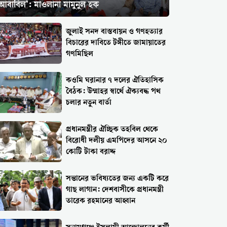
‘আবাবিল’: মাওলানা মামুনুল হক
জুলাই সনদ বাস্তবায়ন ও গণহত্যার
বিচারের দাবিতে টঙ্গীতে জামায়াতের
গণমিছিল
কওমি ঘরানার ৭ দলের ঐতিহাসিক
বৈঠক: উম্মাহর স্বার্থে ঐক্যবদ্ধ পথ
চলার নতুন বার্তা
প্রধানমন্ত্রীর ঐচ্ছিক তহবিল থেকে
বিরোধী দলীয় এমপিদের আসনে ২০
কোটি টাকা বরাদ্দ
সন্তানের ভবিষ্যতের জন্য একটি করে
গাছ লাগান: দেশবাসীকে প্রধানমন্ত্রী
তারেক রহমানের আহ্বান