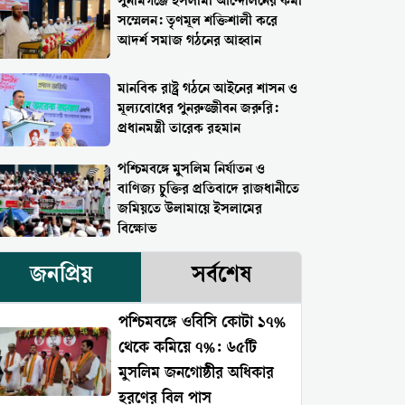
সুনামগঞ্জে ইসলামী আন্দোলনের কর্মী
সম্মেলন: তৃণমূল শক্তিশালী করে
আদর্শ সমাজ গঠনের আহ্বান
মানবিক রাষ্ট্র গঠনে আইনের শাসন ও
মূল্যবোধের পুনরুজ্জীবন জরুরি:
প্রধানমন্ত্রী তারেক রহমান
পশ্চিমবঙ্গে মুসলিম নির্যাতন ও
বাণিজ্য চুক্তির প্রতিবাদে রাজধানীতে
জমিয়তে উলামায়ে ইসলামের
বিক্ষোভ
জনপ্রিয়
সর্বশেষ
পশ্চিমবঙ্গে ওবিসি কোটা ১৭%
থেকে কমিয়ে ৭%: ৬৫টি
মুসলিম জনগোষ্ঠীর অধিকার
হরণের বিল পাস