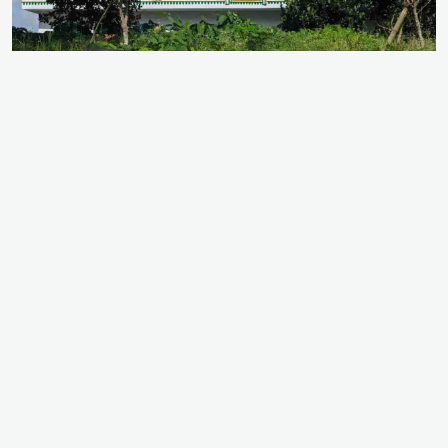
ব্রাহ্মণবাড়িয়ার কসবায় গভীর রাতে একই সাথে দুটি গ্রামের
মসজিদের বিদ্যুৎ সংযোগের ট্রান্সফরমার খুলে ভেতরের
মূল্যবান সরঞ্জাম চুরি করে নিয়ে গেছে দুর্বৃত্তরা। রোববার (৯
আগস্ট) গভীর রাতে উপজেলার টিঘরিয়া ও নোয়াপাড়া
এলাকায় এ ঘটনা ঘটে। এর ফলে ফজরের নামাজের সময়
চরম বিপাকে পড়েন মুসল্লিরা এবং নোয়াপাড়া এলাকার বেশ
কিছু পরিবার বিদ্যুৎহীন হয়ে পড়ে।
চলতি লোডশেডিং ও রাতের অন্ধকারের সুযোগ নিয়ে