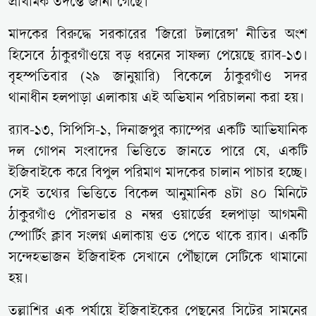
প্রাথমিক তদন্তে জানা গেছে।
মাদকের বিরুদ্ধে সরকারের 'জিরো টলারেন্স' নীতির অংশ
হিসেবে ঠাকুরগাঁওয়ে বড় ধরনের সাফল্য পেয়েছে র‍্যাব-১৩।
বৃহস্পতিবার (২৯ জানুয়ারি) বিকেলে ঠাকুরগাঁও সদর
থানাধীন হলপাড়া এলাকায় এই অভিযান পরিচালনা করা হয়।
র‍্যাব-১৩, সিপিসি-১, দিনাজপুর ক্যাম্পের একটি আভিযানিক
দল গোপন সংবাদের ভিত্তিতে জানতে পারে যে, একটি
ইজিবাইকে করে বিপুল পরিমাণ মাদকের চালান পাচার হচ্ছে।
সেই তথ্যের ভিত্তিতে বিকেল আনুমানিক ৪টা ৪০ মিনিটে
ঠাকুরগাঁও পৌরসভার ৪ নম্বর ওয়ার্ডের হলপাড়া আগমনী
স্পোর্টিং ক্লাব সংলগ্ন এলাকায় ওত পেতে থাকে র‍্যাব। একটি
সন্দেহভাজন ইজিবাইক সেখানে পৌঁছালে সেটিকে থামানো
হয়।
তল্লাশির এক পর্যায়ে ইজিবাইকের পেছনের সিটের সামনের