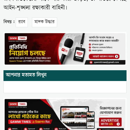
আইন-শৃঙ্খলা রক্ষাকারী বাহিনী।
বিষয় :
র‍্যাব
মাদক উদ্ধার
আপনার মতামত লিখুন