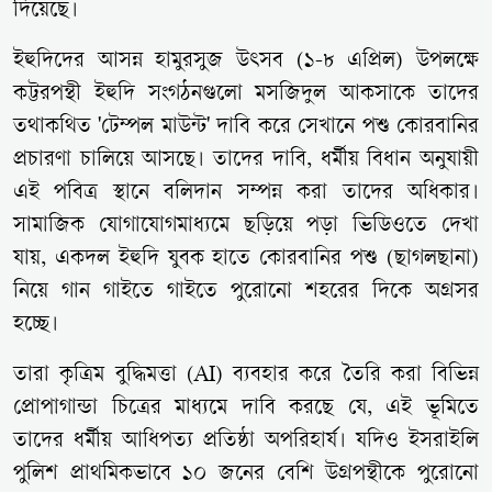
দিয়েছে।
ইহুদিদের আসন্ন হামুরসুজ উৎসব (১-৮ এপ্রিল) উপলক্ষে
কট্টরপন্থী ইহুদি সংগঠনগুলো মসজিদুল আকসাকে তাদের
তথাকথিত 'টেম্পল মাউন্ট' দাবি করে সেখানে পশু কোরবানির
প্রচারণা চালিয়ে আসছে। তাদের দাবি, ধর্মীয় বিধান অনুযায়ী
এই পবিত্র স্থানে বলিদান সম্পন্ন করা তাদের অধিকার।
সামাজিক যোগাযোগমাধ্যমে ছড়িয়ে পড়া ভিডিওতে দেখা
যায়, একদল ইহুদি যুবক হাতে কোরবানির পশু (ছাগলছানা)
নিয়ে গান গাইতে গাইতে পুরোনো শহরের দিকে অগ্রসর
হচ্ছে।
তারা কৃত্রিম বুদ্ধিমত্তা (AI) ব্যবহার করে তৈরি করা বিভিন্ন
প্রোপাগান্ডা চিত্রের মাধ্যমে দাবি করছে যে, এই ভূমিতে
তাদের ধর্মীয় আধিপত্য প্রতিষ্ঠা অপরিহার্য। যদিও ইসরাইলি
পুলিশ প্রাথমিকভাবে ১০ জনের বেশি উগ্রপন্থীকে পুরোনো