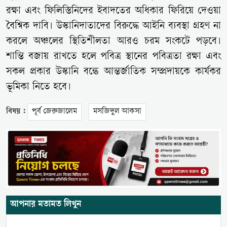
রক্ষা এবং ফিলিস্তিনিদের ইবাদতের অধিকার ফিরিয়ে দেওয়া
বৈশ্বিক দাবি। উস্কানিদাতাদের বিরুদ্ধে আইনি ব্যবস্থা গ্রহণ না
করলে অঞ্চলের স্থিতিশীলতা আরও চরম সংকটে পড়বে।
শান্তি বজায় রাখতে হলে পবিত্র স্থানের পবিত্রতা রক্ষা এবং
সকল প্রকার উস্কানি বন্ধে আন্তর্জাতিক সম্প্রদায়কে কার্যকর
ভূমিকা নিতে হবে।
বিষয় :
পূর্ব জেরুজালেম
মসজিদুল আকসা
আপনার মতামত লিখুন