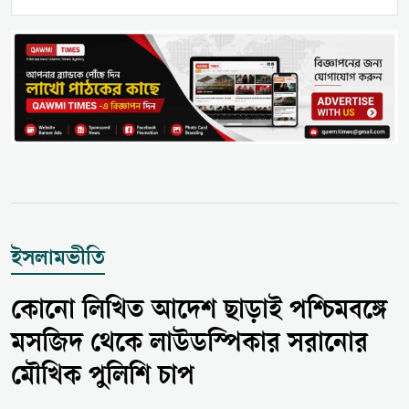
ইসলামভীতি
কোনো লিখিত আদেশ ছাড়াই পশ্চিমবঙ্গে
মসজিদ থেকে লাউডস্পিকার সরানোর
মৌখিক পুলিশি চাপ