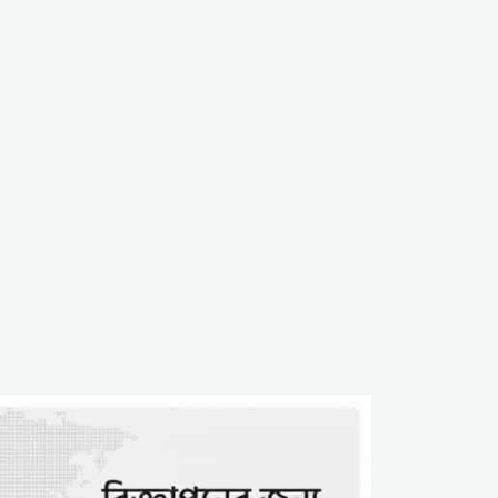
নিয়ে ভারতীয় অ্যাকাউন্টের
অপপ্রচার; সাম্প্রদায়িক
উস্কানির অভিযোগ
রংপুরে কাদিয়ানী আগ্রাসন:
‘ধর্মে আয়, নইলে ভিটা ছাড়’
হুমকির মুখে মুসলিম পরিবার,
৭ বছর ধরে নির্যাতন