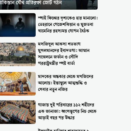
াকিস্তান যৌথ প্রতিরক্ষা জোট গঠন
স্পাই ফিল্মের দৃশ্যকেও হার মানালো:
তেহরানে পেজেশকিয়ান ও মুজতবা
খামেনির রহস্যময় গোপন বৈঠক
মসজিদুল আকসা শতভাগ
মুসলমানদের ইবাদতগা: আম্মান
সম্মেলনে জর্ডান ও সৌদি
পররাষ্ট্রমন্ত্রীর স্পষ্ট বার্তা
মাদকের অন্ধকার থেকে মসজিদের
আলোয়: ইস্তাম্বুলে আত্মশুদ্ধি ও
সেবার নতুন নজির
গাজায় দুই পরিবারের ১১২ শহীদের
এক জানাজা: ধ্বংসস্তূপের নিচ থেকে
আড়াই বছর পর উদ্ধার