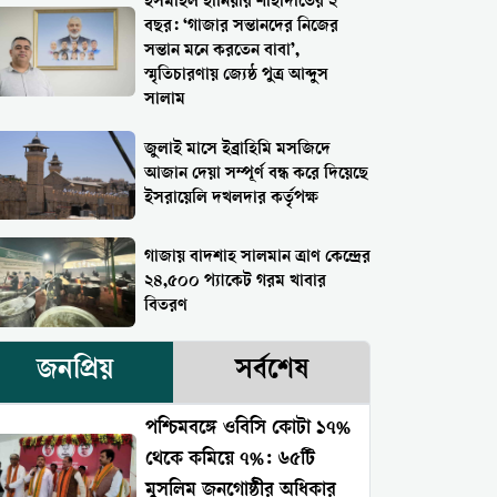
ইসমাইল হানিয়ার শাহাদাতের ২
বছর: ‘গাজার সন্তানদের নিজের
সন্তান মনে করতেন বাবা’,
স্মৃতিচারণায় জ্যেষ্ঠ পুত্র আব্দুস
সালাম
জুলাই মাসে ইব্রাহিমি মসজিদে
আজান দেয়া সম্পূর্ণ বন্ধ করে দিয়েছে
ইসরায়েলি দখলদার কর্তৃপক্ষ
গাজায় বাদশাহ সালমান ত্রাণ কেন্দ্রের
২৪,৫০০ প্যাকেট গরম খাবার
বিতরণ
জনপ্রিয়
সর্বশেষ
পশ্চিমবঙ্গে ওবিসি কোটা ১৭%
থেকে কমিয়ে ৭%: ৬৫টি
মুসলিম জনগোষ্ঠীর অধিকার