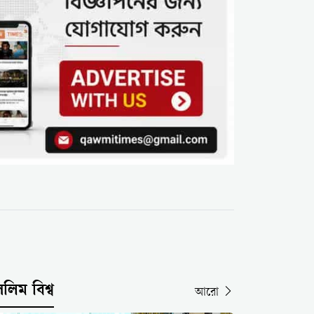
সলিম বিশ্ব
আরো