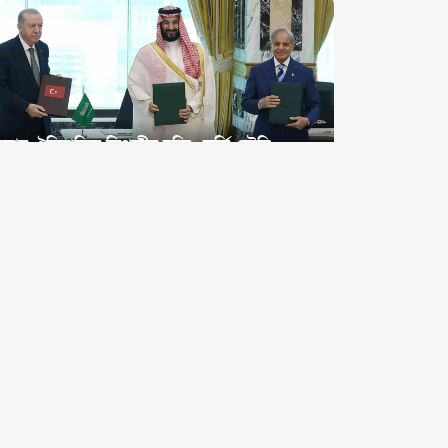
ক্কায় ঐতিহাসিক ত্রিপক্ষীয় চুক্তি: তুর্কি-সৌদি-
াকিস্তান যৌথ প্রতিরক্ষা জোট গঠন
স্পাই ফিল্মের দৃশ্যকেও হার মানালো:
তেহরানে পেজেশকিয়ান ও মুজতবা
খামেনির রহস্যময় গোপন বৈঠক
মসজিদুল আকসা শতভাগ
মুসলমানদের ইবাদতগা: আম্মান
সম্মেলনে জর্ডান ও সৌদি
পররাষ্ট্রমন্ত্রীর স্পষ্ট বার্তা
মাদকের অন্ধকার থেকে মসজিদের