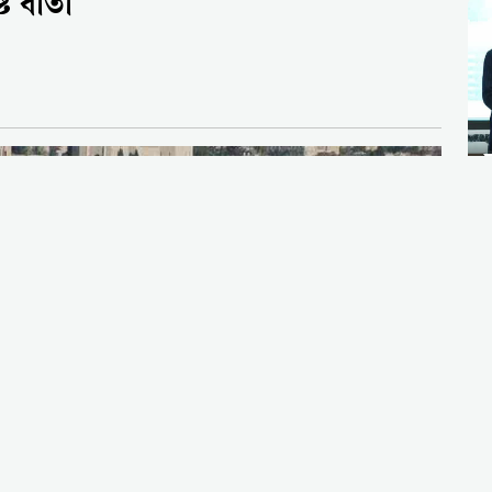
ট বার্তা
ম
প