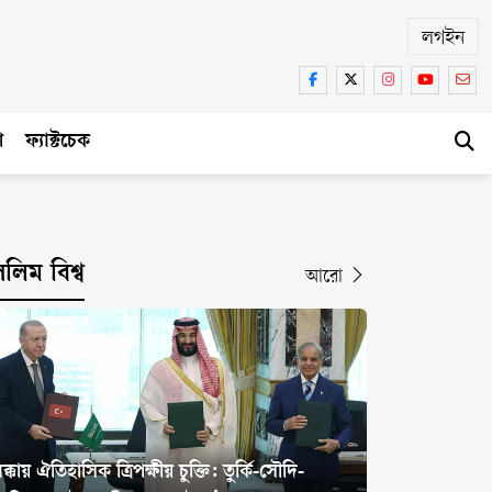
লগইন
া
ফ্যাক্টচেক
সলিম বিশ্ব
আরো
ক্কায় ঐতিহাসিক ত্রিপক্ষীয় চুক্তি: তুর্কি-সৌদি-