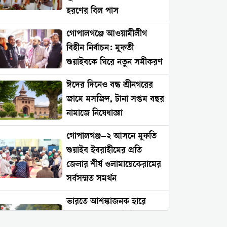
হরণের বিল পাস
গোপালগঞ্জে আওয়ামীলীগ
বিহীন নির্বাচন: মুফতী
শুয়াইবকে ঘিরে নতুন সমীকরণ
ঈদের দিনেও বন্ধ শ্রীনগরের
জামে মসজিদ, টানা সপ্তম বছর
নামাজে নিষেধাজ্ঞা
গোপালগঞ্জ–২ আসনে মুফতি
শুয়াইব ইবরাহীমের প্রতি
জেলার শীর্ষ ওলামায়েকেরামের
সর্বসম্মত সমর্থন
ভারতে আশঙ্কাজনক হারে
বাড়ছে সংখ্যালঘু নিপীড়ন: