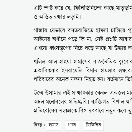
এটি স্পষ্ট করে যে, ফিলিস্তিনিদের কাছে মাতৃভ
ও অস্তিত্ব রক্ষার লড়াই।
গাজায় যেভাবে বসতবাড়িতে হামলা চালিয়ে পুরো 
আইনের অধীনে পড়ে কি না, সেই প্রশ্নটি আবা
এখনো ধ্বংসস্তূপের নিচে পড়ে আছে যা উদ্ধার ক
খলিল আল-হাইয়া হামাসের রাজনৈতিক ব্যুরো
একাধিকবার ইসরায়েলি বিমান হামলার লক্ষ্যব
পরিবারের অনেক সদস্য নিহত হন। বর্তমানে তিনি
উম্মে উসামার এই সাক্ষাৎকার কেবল একজন মা
অটল মনোবলের প্রতিচ্ছবি। ব্যক্তিগত বিশাল ক্ষত
প্রতিরোধের সংকল্পকে বিশ্ব দরবারে নতুন করে ত
বিষয় :
হামাস
গাজা
ফিলিস্তিন