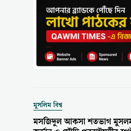
মুসলিম বিশ্ব
মসজিদুল আকসা শতভাগ মুসলমা