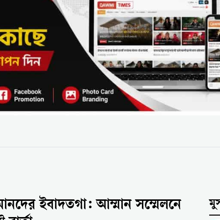
নদের ইবাদতগা: আম্মান সম্মেলনে
মু