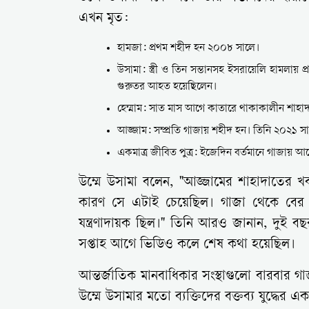
এখন মৃত:
হামজা: প্রথম শহীদ হন ২০০৮ সালে।
উসামা: স্ত্রী ও তিন সন্তানসহ ইসরায়েলি হামলায় 
গুরুতর আহত হয়েছিলেন।
হেম্মাম: সাত মাস আগে কাতারে থাকাকালীন শাহা
আজ্জাম: সম্প্রতি গাজায় শহীদ হন। তিনি ২০২১ স
একমাত্র জীবিত পুত্র: ইজেদিন বর্তমানে গাজায় আ
উম্মে উসামা বলেন, "আজ্জামের শাহাদাতের 
কারণ সে এটাই চেয়েছিল। গাজা থেকে বের
যন্ত্রণাদায়ক ছিল।" তিনি আরও জানান, দুই বছর
সপ্তাহ আগে ভিডিও কলে শেষ কথা হয়েছিল।
আন্তর্জাতিক মানবাধিকার সংস্থাগুলো বারবার
উম্মে উসামার মতো ব্যক্তিদের বক্তব্য যুদ্ধের একট