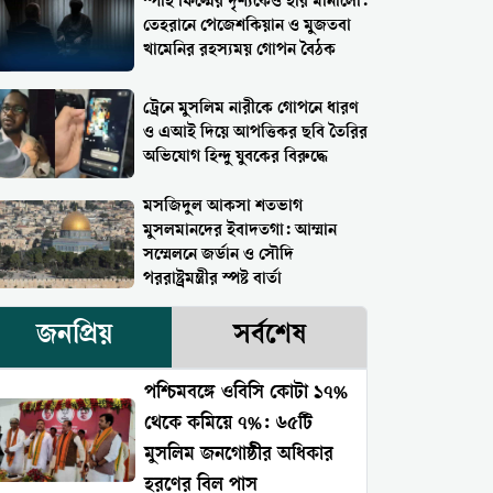
স্পাই ফিল্মের দৃশ্যকেও হার মানালো:
তেহরানে পেজেশকিয়ান ও মুজতবা
খামেনির রহস্যময় গোপন বৈঠক
ট্রেনে মুসলিম নারীকে গোপনে ধারণ
ও এআই দিয়ে আপত্তিকর ছবি তৈরির
অভিযোগ হিন্দু যুবকের বিরুদ্ধে
মসজিদুল আকসা শতভাগ
মুসলমানদের ইবাদতগা: আম্মান
সম্মেলনে জর্ডান ও সৌদি
পররাষ্ট্রমন্ত্রীর স্পষ্ট বার্তা
জনপ্রিয়
সর্বশেষ
পশ্চিমবঙ্গে ওবিসি কোটা ১৭%
থেকে কমিয়ে ৭%: ৬৫টি
মুসলিম জনগোষ্ঠীর অধিকার
হরণের বিল পাস