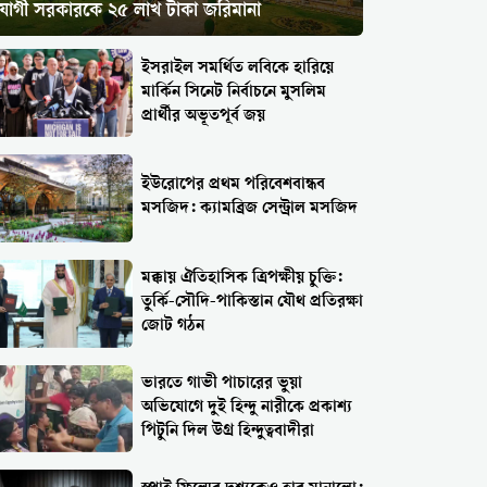
যোগী সরকারকে ২৫ লাখ টাকা জরিমানা
ইসরাইল সমর্থিত লবিকে হারিয়ে
মার্কিন সিনেট নির্বাচনে মুসলিম
প্রার্থীর অভূতপূর্ব জয়
ইউরোপের প্রথম পরিবেশবান্ধব
মসজিদ: ক্যামব্রিজ সেন্ট্রাল মসজিদ
মক্কায় ঐতিহাসিক ত্রিপক্ষীয় চুক্তি:
তুর্কি-সৌদি-পাকিস্তান যৌথ প্রতিরক্ষা
জোট গঠন
ভারতে গাভী পাচারের ভুয়া
অভিযোগে দুই হিন্দু নারীকে প্রকাশ্য
পিটুনি দিল উগ্র হিন্দুত্ববাদীরা