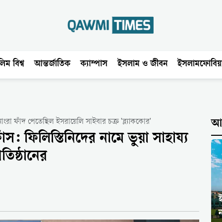
িম বিশ্ব
আন্তর্জাতিক
ক্যাম্পাস
ইসলাম ও জীবন
ইসলামফোবিয়
নোংরা ফাঁদ পেতেছিল ইসরায়েলি সাইবার চক্র 'ব্ল্যাককোর'
আন
াঁস: ফিলিস্তিনিদের নামে ভুয়া সাহায্য
রতিষ্ঠানের
ন