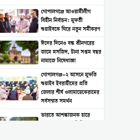
গোপালগঞ্জে আওয়ামীলীগ
বিহীন নির্বাচন: মুফতী
শুয়াইবকে ঘিরে নতুন সমীকরণ
ঈদের দিনেও বন্ধ শ্রীনগরের
জামে মসজিদ, টানা সপ্তম বছর
নামাজে নিষেধাজ্ঞা
গোপালগঞ্জ–২ আসনে মুফতি
শুয়াইব ইবরাহীমের প্রতি
জেলার শীর্ষ ওলামায়েকেরামের
সর্বসম্মত সমর্থন
ভারতে আশঙ্কাজনক হারে
বাড়ছে সংখ্যালঘু নিপীড়ন:
২০২৬ সালের প্রথম চার মাসে