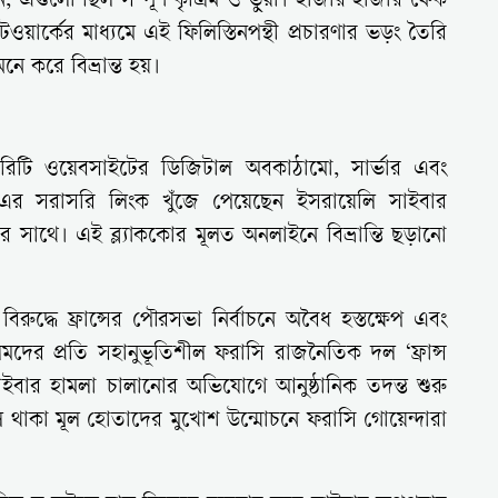
, এগুলো ছিল সম্পূর্ণ কৃত্রিম ও ভুয়া। হাজার হাজার ফেক
ার্কের মাধ্যমে এই ফিলিস্তিনপন্থী প্রচারণার ভড়ং তৈরি
 করে বিভ্রান্ত হয়।
ারিটি ওয়েবসাইটের ডিজিটাল অবকাঠামো, সার্ভার এবং
 এর সরাসরি লিংক খুঁজে পেয়েছেন ইসরায়েলি সাইবার
-এর সাথে। এই ব্ল্যাককোর মূলত অনলাইনে বিভ্রান্তি ছড়ানো
রুদ্ধে ফ্রান্সের পৌরসভা নির্বাচনে অবৈধ হস্তক্ষেপ এবং
িমদের প্রতি সহানুভূতিশীল ফরাসি রাজনৈতিক দল ‘ফ্রান্স
সাইবার হামলা চালানোর অভিযোগে আনুষ্ঠানিক তদন্ত শুরু
ে থাকা মূল হোতাদের মুখোশ উন্মোচনে ফরাসি গোয়েন্দারা