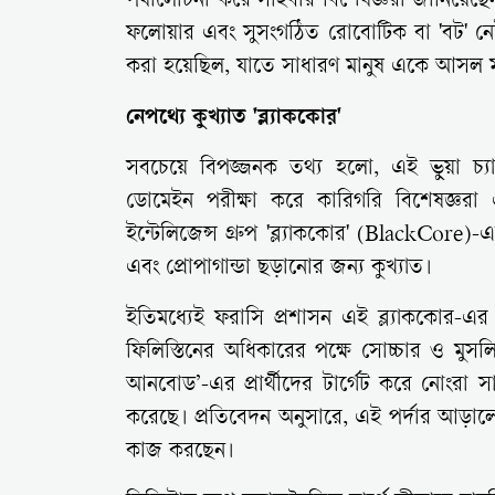
পর্যালোচনা করে সাইবার বিশেষজ্ঞরা জানিয়েছেন
ফলোয়ার এবং সুসংগঠিত রোবোটিক বা 'বট' নেটওয়
করা হয়েছিল, যাতে সাধারণ মানুষ একে আসল মনে
নেপথ্যে কুখ্যাত 'ব্ল্যাককোর'
সবচেয়ে বিপজ্জনক তথ্য হলো, এই ভুয়া চ্য
ডোমেইন পরীক্ষা করে কারিগরি বিশেষজ্ঞরা
ইন্টেলিজেন্স গ্রুপ 'ব্ল্যাককোর' (BlackCore)
এবং প্রোপাগান্ডা ছড়ানোর জন্য কুখ্যাত।
ইতিমধ্যেই ফরাসি প্রশাসন এই ব্ল্যাককোর-এর বি
ফিলিস্তিনের অধিকারের পক্ষে সোচ্চার ও মুসল
আনবোড’-এর প্রার্থীদের টার্গেট করে নোংরা 
করেছে। প্রতিবেদন অনুসারে, এই পর্দার আড়াল
কাজ করছেন।