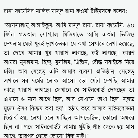
রানা ফার্মেসির মালিক মাসুদ রানা কওমী টাইমসকে বলেন:
"আসসালামু আলাইকুম, আমি মাসুদ রানা, রানা ফার্মেসি, ৬০
ফিট। গতকাল সোশ্যাল মিডিয়াতে আমি একটা ভিডিও
দেখলাম যেটা খুবই দুঃখজনক। যে কথা সেখানে লেখা হয়েছে,
তা দেখে আমার খুব খারাপ লাগছে, কষ্ট লাগছে। কারণ
আমরা মুসলমান; হিন্দু, মুসলিম, খ্রিস্টান, বৌদ্ধ সবাইকে নিয়ে
চলি। আর যেহেতু এটি আমার ব্যবসা প্রতিষ্ঠান, সেহেতু
এখানে সব ধর্মের লোক আসে। তো যেটা দেখছি আমার
কাছে খারাপ লাগছে। সেখানে যে সাইনবোর্ড দেখছেন তা
এখানে ৬ মাস আগে ছিল, আর সেখানে লেখা ছিল ‘সুলভ
মূল্যে ঔষধ বিক্রয় করা হয়’। হঠাৎ করে আমার সাইনবোডটা
ডিস্টার্ব হয়, লেখা চলে যাচ্ছিল আসতেছিল, কোনো অক্ষরে
ছিল না। পরে সাইনবোর্ডটা নামায় থুইছি পাঁচ থেকে ছয় মাস
আগে, তারপর থেকে কোনো কিছু নাই।"