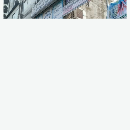
ঢাকার মিরপুরের ৬০ ফিট এলাকায় অবস্থিত 'রানা ফার্মেসি'
নামক একটি ঔষধের দোকানকে কেন্দ্র করে সামাজিক
যোগাযোগমাধ্যমে একটি বিভ্রান্তিকর ও উস্কানিমূলক ভিডিও
ছড়িয়ে পড়েছে। একটি কৃত্রিম বুদ্ধিমত্তা (AI) দ্বারা
জেনারেটেড এবং এডিটেড ভিডিওর মাধ্যমে দাবি করা হচ্ছে
যে, দোকানটির এলইডি সাইনবোর্ডে সনাতন ধর্মাবলম্বীদের
গরুর মাংস খাওয়ার দাওয়াত দেওয়া হচ্ছে। তবে সরেজমিনে