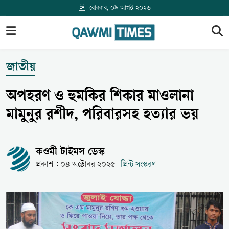
রোববার, ০৯ আগস্ট ২০২৬
জাতীয়
অপহরণ ও হুমকির শিকার মাওলানা
মামুনুর রশীদ, পরিবারসহ হত্যার ভয়
কওমী টাইমস ডেস্ক
প্রকাশ : ০৪ অক্টোবর ২০২৫
প্রিন্ট সংস্করণ
|