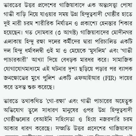
ভারতের উত্তর প্রদেশের গাজিয়াবাদে এক অন্তঃসত্ত্বা পোষা
গাভী বাড়ি নিয়ে যাওয়ার সময় উগ্র হিন্দুত্ববাদী গোষ্ঠীর হাতে
দুই নারী চরম শারীরিক নির্যাতন ও প্রকাশ্যে হেনস্তার শিকার
হয়েছেন। গত সোমবার (৩ আগস্ট) গাজিয়াবাদের মোদীনগর
এলাকায় হিন্দু রক্ষা দলের কর্মীদের দ্বারা পরিচালিত একটি
দল হিন্দু ধর্মাবলম্বী ওই মা ও মেয়েকে ‘মুসলিম’ এবং ‘গাভী
পাচারকারী’ আখ্যা দিয়ে বেধড়ক মারধর করে। সামাজিক
যোগাযোগমাধ্যমে এই ঘটনার দৃশ্য ছড়িয়ে পড়ার পর ব্যাপক
জনক্ষোভের মুখে পুলিশ একটি এফআইআর (FIR) দায়ের
করে তদন্ত শুরু করেছে।
ভারতে তথাকথিত 'গো-রক্ষা' এবং গাভী পাচারের অহেতুক
অভিযোগ তুলে সাধারণ মানুষের ওপর উগ্র হিন্দুত্ববাদী
গোষ্ঠীগুলোর বেআইনি সহিংসতা ও হিংস্র নজরদারি চরম
আকার ধারণ করেছে। সম্প্রতি উত্তর প্রদেশের গাজিয়াবাদ