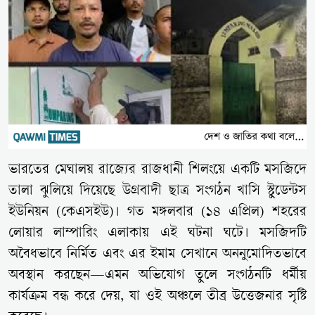
ভারতের মেঘালয় রাজ্যের রাজধানী শিলংয়ে একটি মসজিদে
তালা ঝুলিয়ে দিয়েছে উগ্রবাদী ছাত্র সংগঠন খাসি স্টুডেন্টস
ইউনিয়ন (কেএসইউ)। গত মঙ্গলবার (১৪ এপ্রিল) শহরের
লোয়ার লাম্পারিং এলাকায় এই ঘটনা ঘটে। মসজিদটি
অবৈধভাবে নির্মিত এবং এর ইমাম সেখানে অননুমোদিতভাবে
অবস্থান করছেন—এমন অভিযোগ তুলে সংগঠনটি ধর্মীয়
কার্যক্রম বন্ধ করে দেয়, যা ওই অঞ্চলে তীব্র উত্তেজনার সৃষ্টি