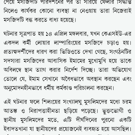
পেয়ে মসজিদটি পরিদর্শনের পর তা সরিয়ে ফেলার সিদ্ধান্ত
নিলেও কার্যকর কোনো ব্যবস্থা না নেওয়ায় তারা নিজেরাই
মসজিদটি বন্ধ করতে বাধ্য হয়েছে।
ঘটনার সূত্রপাত হয় ১৪ এপ্রিল মঙ্গলবার, যখন কেএসইউ-এর
একদল কর্মী লোয়ার লাম্পারিংয়ের মসজিদে চড়াও হয়।
প্রত্যক্ষদর্শীদের ধারণ করা ভিডিওতে দেখা গেছে, সংগঠনটির
সদস্যরা মসজিদের আবাসিক ইমামের মুখোমুখি হয়ে তাকে
অবিলম্বে স্থান ত্যাগ করার নির্দেশ দিচ্ছে। তারা অভিযোগ
তোলে যে, ইমাম সেখানে অবৈধভাবে অবস্থান করছেন এবং
অনুমোদনহীনভাবে ধর্মীয় কর্মকাণ্ড পরিচালনা করছেন।
এই ঘটনার ফলে শিলংয়ের সংখ্যালঘু মুসলিমদের মধ্যে চরম
আতঙ্ক ও নিরাপত্তাহীনতা ছড়িয়ে পড়েছে। ভুক্তভোগী ও
স্থানীয় মুসলিমদের মতে, এটি দীর্ঘদিনের পুরনো একটি
ইবাদতখানা যা স্থানীয়দের প্রয়োজনেই ব্যবহৃত হয়ে আসছিল।