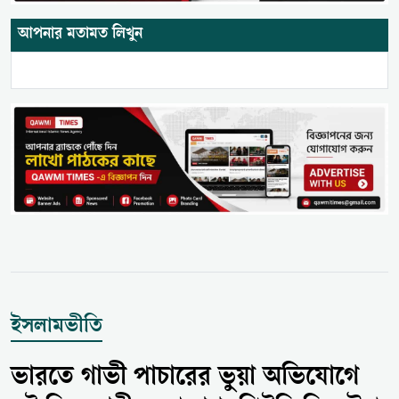
আপনার মতামত লিখুন
ইসলামভীতি
ভারতে গাভী পাচারের ভুয়া অভিযোগে