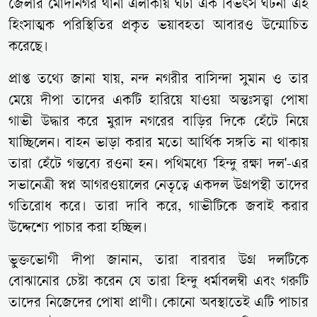
জেলার মোদীনগর থানা এলাকায় ঘটা এক বিভৎস ঘটনা এই
হিংসাত্মক পরিস্থিতির প্রকৃত ভয়াবহতা আবারও উন্মোচিত
করেছে।
প্রাপ্ত তথ্যে জানা যায়, নন্দ নগরীর বাসিন্দা সুমান ও তার
মেয়ে দীপা তাদের একটি হারিয়ে যাওয়া অন্তঃসত্ত্বা পোষা
গাভী উদ্ধার করে মুরাদ নগরের বাড়ির দিকে হেঁটে নিয়ে
যাচ্ছিলেন। বাহন ভাড়া করার মতো আর্থিক সঙ্গতি না থাকায়
তারা হেঁটে গন্তব্যে রওনা হন। পথিমধ্যে 'হিন্দু রক্ষা দল'-এর
সভানেত্রী স্বপ্ন আগরওয়ালের নেতৃত্বে একদল উগ্রপন্থী তাদের
গতিরোধ করে। তারা দাবি করে, গাভীটিকে জবাই করার
উদ্দেশ্যে পাচার করা হচ্ছিল।
ভুক্তভোগী দীপা জানান, তারা বারবার উগ্র দলটিকে
বোঝানোর চেষ্টা করেন যে তারা হিন্দু ধর্মাবলম্বী এবং গরুটি
তাদের নিজেদের পোষা প্রাণী। কোনো অবস্থাতেই এটি পাচার