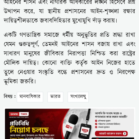
আইনের শাসন এবং নাগরিক অধিকারের লঙ্ঘন হিসেবে প্রশ্ন
উত্থাপন করে, যা স্থানীয় প্রশাসনের আইন-শৃঙ্খলা রক্ষার
দায়িত্বশীলতাকে জবাবদিহিতার মুখোমুখি দাঁড় করায়।
একটি গণতান্ত্রিক সমাজে ধর্মীয় অনুভূতির প্রতি শ্রদ্ধা রাখা
যেমন গুরুত্বপূর্ণ, তেমনই আইনের শাসন বজায় রাখা এবং
সাধারণ মানুষের জীবিকার নিরাপত্তা নিশ্চিত করা রাষ্ট্রের
মৌলিক দায়িত্ব। কোনো ব্যক্তি কর্তৃক আইন নিজের হাতে
তুলে নেওয়ার সংস্কৃতি বন্ধে প্রশাসনের দ্রুত ও নিরপেক্ষ
ভূমিকা জরুরি।
বিষয় :
মানবাধিকার
ভারত
সংখ্যালঘু