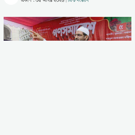
প্রকাশ : ০৫ আগস্ট ২০২৬
প্রিন্ট সংস্করণ
|
অন্যায়, অবিচার ও জুলুমের বিরুদ্ধে জাতীয় মসজিদ বায়তুল
মোকাররমের দক্ষিণ গেটে তীব্র হুঁশিয়ারি উচ্চারণ করেছেন
খেলাফত মজলিস আমির মাওলানা মামুনুল হক। জুলাই গণ-
অভ্যুত্থানের দ্বিতীয় বর্ষপূর্তি উপলক্ষে ১১ দলীয় ঐক্যের
উদ্যোগে আয়োজিত এক বিশাল গণসমাবেশে সভাপতির