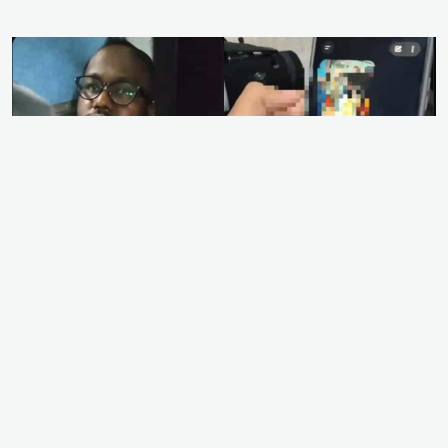
ভারতে চলন্ত ট্রেনে এক মুসলিম নারীর ছবি গোপনে তুলে
কৃত্রিম বুদ্ধিমত্তা (এআই/AI) প্রযুক্তির সাহায্যে আপত্তিকর
ডিপফেক ছবি তৈরির গুরুতর অভিযোগ উঠেছে এক হিন্দু
যুবকের বিরুদ্ধে। গত সোমবার (৩ আগস্ট) রাতে মিরজ থেকে
পুনেগামী ‘মিরজ–পুনে স্পেশাল এক্সপ্রেস’-এর সাধারণ কোচে