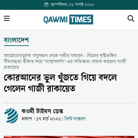
বৃহস্পতিবার, ০৬ আগস্ট ২০২৬
বাংলাদেশ
সমালোচনামূলক অনুসন্ধান থেকে গভীর অধ্যয়ন - নিজের দৃষ্টিভঙ্গির
সীমাবদ্ধতা স্বীকার করে ‘আত্মসমর্পণ’-এর অভিজ্ঞতা শেয়ার করলেন গাজী
রাকায়েত
কোরআনের ভুল খুঁজতে গিয়ে বদলে
গেলেন গাজী রাকায়েত
কওমী টাইমস ডেস্ক
প্রকাশ : ১৭ মার্চ ২০২৬
প্রিন্ট সংস্করণ
|