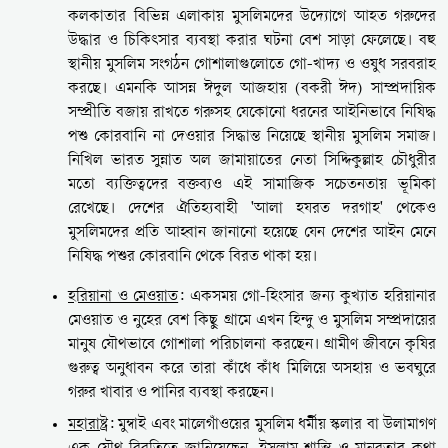
কলকাতার বিভিন্ন এলাকায় মুসলিমদের উদ্যোগে আহত গরুদের
উদ্ধার ও চিকিৎসার ব্যবস্থা করার ঘটনা বেশ সাড়া ফেলেছে। বহু
স্থানীয় মুসলিম সংগঠন গোশালাগুলোতে গো-খাদ্য ও ওষুধ সরবরাহ
করছে। এমনকি আসন্ন ঈদুল আজহায় (বকরী ঈদ) সাম্প্রদায়িক
সম্প্রীতি বজায় রাখতে গরুসহ যেকোনো ধরনের আইনিভাবে নিষিদ্ধ
পশু কোরবানি না দেওয়ার সিদ্ধান্ত নিয়েছে স্থানীয় মুসলিম সমাজ।
নিখিল ভারত সুন্নাত অল জামায়াতের নেতা সিদ্দিকুল্লাহ চৌধুরীর
মতো ব্যক্তিত্বদের বক্তব্যও এই সামাজিক সচেতনতায় ভূমিকা
রেখেছে। দেশের ঐতিহ্যবাহী 'আলা হযরত দরগাহ' থেকেও
মুসলিমদের প্রতি আহ্বান জানানো হয়েছে যেন দেশের আইন মেনে
নিষিদ্ধ পশুর কোরবানি থেকে বিরত থাকা হয়।
হরিয়ানা ও মেওয়াত
: একসময় গো-হিংসার জন্য কুখ্যাত হরিয়ানার
মেওয়াত ও নুহের বেশ কিছু গ্রামে এখন হিন্দু ও মুসলিম সম্প্রদায়ের
মানুষ যৌথভাবে গোশালা পরিচালনা করছেন। গ্রামীণ জীবনে কৃষির
গুরুত্ব অনুধাবন করে তারা কাঁধে কাঁধ মিলিয়ে অসহায় ও ভবঘুরে
গরুর খাবার ও পানির ব্যবস্থা করছেন।
মহারাষ্ট্র
: মুম্বাই এবং মালেগাঁওয়ের মুসলিম ধর্মীয় স্কলার বা উলামাগণ