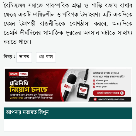
বৈচিত্র্যময় সমাজে পারস্পরিক শ্রদ্ধা ও শান্তি বজায় রাখার
ক্ষেত্রে একটি দায়িত্বশীল ও পরিপক্ক উদাহরণ। এটি একদিকে
যেমন উগ্রপন্থী রাজনীতিকে কোণঠাসা করবে, অন্যদিকে
তেমনি দীর্ঘদিনের সামাজিক দূরত্বের অবসান ঘটাতে সাহায্য
করতে পারে।
বিষয় :
ভারত
গো-রক্ষা
আপনার মতামত লিখুন