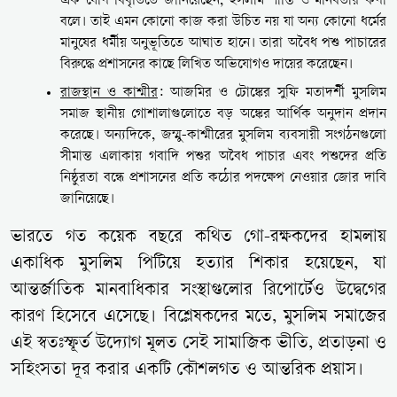
এক যৌথ বিবৃতিতে জানিয়েছেন, ইসলাম শান্তি ও মানবতার কথা
বলে। তাই এমন কোনো কাজ করা উচিত নয় যা অন্য কোনো ধর্মের
মানুষের ধর্মীয় অনুভূতিতে আঘাত হানে। তারা অবৈধ পশু পাচারের
বিরুদ্ধে প্রশাসনের কাছে লিখিত অভিযোগও দায়ের করেছেন।
রাজস্থান ও কাশ্মীর
: আজমির ও টোঙ্কের সুফি মতাদর্শী মুসলিম
সমাজ স্থানীয় গোশালাগুলোতে বড় অঙ্কের আর্থিক অনুদান প্রদান
করেছে। অন্যদিকে, জম্মু-কাশ্মীরের মুসলিম ব্যবসায়ী সংগঠনগুলো
সীমান্ত এলাকায় গবাদি পশুর অবৈধ পাচার এবং পশুদের প্রতি
নিষ্ঠুরতা বন্ধে প্রশাসনের প্রতি কঠোর পদক্ষেপ নেওয়ার জোর দাবি
জানিয়েছে।
ভারতে গত কয়েক বছরে কথিত গো-রক্ষকদের হামলায়
একাধিক মুসলিম পিটিয়ে হত্যার শিকার হয়েছেন, যা
আন্তর্জাতিক মানবাধিকার সংস্থাগুলোর রিপোর্টেও উদ্বেগের
কারণ হিসেবে এসেছে। বিশ্লেষকদের মতে, মুসলিম সমাজের
এই স্বতঃস্ফূর্ত উদ্যোগ মূলত সেই সামাজিক ভীতি, প্রতাড়না ও
সহিংসতা দূর করার একটি কৌশলগত ও আন্তরিক প্রয়াস।