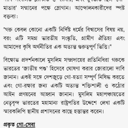
দাবি সংবলিত প্ল্যাকার্ড ও ব্যানার, এবং মুখভর্তি ছিল 'গো-
মাতার' সম্মানের পক্ষে স্লোগান। আন্দোলনকারীদের স্পষ্ট
বক্তব্য:
"গরু কেবল কোনো একটি নির্দিষ্ট ধর্মের বিশ্বাসের বিষয় নয়,
বরং এটি সমগ্র ভারতীয় সংস্কৃতি, গ্রামীণ ঐতিহ্য এবং
আমাদের কৃষি অর্থনীতির এক অত্যন্ত গুরুত্বপূর্ণ ভিত্তি।"
বিক্ষোভ প্রদর্শনকালে মুসলিম সম্প্রদায়ের প্রতিনিধিরা গরুকে
ভারতের ‘জাতীয় পশু’ হিসেবে ঘোষণা করার জোরালো দাবি
জানান। একই সঙ্গে দেশজুড়ে গো-হত্যা সম্পূর্ণ নিষিদ্ধ করতে
এবং গো-রক্ষার জন্য একটি অত্যন্ত শক্তিশালী ও কঠোর
আইন প্রণয়নের আহ্বান জানান। মুসলিম মহাপঞ্চায়তের
নেতৃবৃন্দ ভারতের মহামান্য রাষ্ট্রপতির উদ্দেশে লেখা একটি
স্মারকলিপি স্থানীয় প্রশাসনের কাছে হস্তান্তর করেন।
প্রকৃত
গো-সেবা