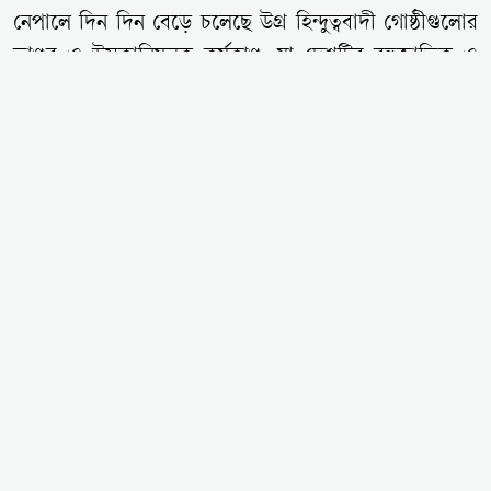
নেপালে দিন দিন বেড়ে চলেছে উগ্র হিন্দুত্ববাদী গোষ্ঠীগুলোর
তাণ্ডব ও উসকানিমূলক কর্মকাণ্ড, যা দেশটির বহুজাতিক ও
বহুধর্মীয় সামাজিক সম্প্রীতির ভিত্তিকে চরম হুমকির মুখে
ঠেলে দিয়েছে। সম্প্রতি নেপালের সুনসারী (Sunsari) অঞ্চলে
ধর্মীয় প্রতীক, পতাকা ও মাইক ব্যবহার কেন্দ্র করে শুরু হওয়া
উসকানি শেষ পর্যন্ত সহিংস সংঘাত ও মুসলিম মালিকানাধীন
ব্যবসা-প্রতিষ্ঠান এবং মসজিদে হামলার ঘটনায় রূপ নেয়।
তুরস্কে গবেষণারত নেপালি পিএইচডি গবেষক মুহাম্মদ