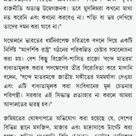
প্রতীকগুলোর বিরুদ্ধে ক্রমবর্ধমান পদক্ষেপ এবং ঘৃণার
রাজনীতি অত্যন্ত উদ্বেগজনক। তবে মুসলিমরা কখনো মাথা
নত করেনি এবং কখনো করবেও না। শক্তি বা ভয় দেখিয়ে
তাদের দমন করা যাবে না।"
সম্মেলনে ভারতের ধর্মনিরপেক্ষ চরিত্রকে বদলে দিয়ে একটি
নির্দিষ্ট "আদর্শিক রাষ্ট্র" গঠনের পরিকল্পিত চেষ্টার সমালোচনা
করা হয়। বেশ কিছু বিজেপি-শাসিত রাজ্যে 'বন্দে মাতরম'
বাধ্যতামূলক করার পদক্ষেপের তীব্র বিরোধিতা করে মাদানি
বলেন, "বন্দে মাতরমকে জাতীয় সঙ্গীতের সমমর্যাদা দেওয়া
এবং এটি বাধ্যতামূলক করা সংবিধানের মূল চেতনার
পরিপন্থী। সরকার এই সিদ্ধান্ত প্রত্যাহার না করলে আমরা
আদালতের দ্বারস্থ হব।"
জমিয়তের ঘোষণাপত্রে অভিযোগ করা হয়েছে যে, দেশের
বিভিন্ন স্থানে মসজিদ, মাজার এবং মাদ্রাসাকে টার্গেট করা