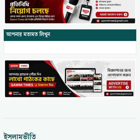
আপনার মতামত লিখুন
ইসলামভীতি