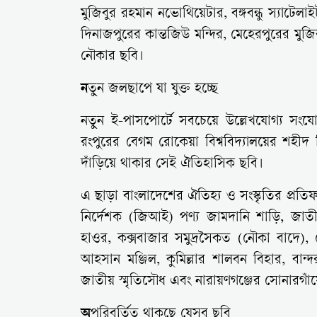
মুজিবুর রহমান নভোথিয়েটার, বঙ্গবন্ধু স্যাটেলাইট
দিনাজপুরের কান্তজিউ মন্দির, মেহেরপুরের মু
নৌকার ছবি।
ন
তুন জলছাপে যা যুক্ত হচ্ছে
নতুন ই-পাসপোর্টে সবচেয়ে উল্লেখযোগ্য সংযো
রংপুরের বেগম রোকেয়া বিশ্ববিদ্যালয়ের শহীদ শ
দাঁড়িয়ে থাকার সেই ঐতিহাসিক ছবি।
এ ছাড়া বাংলাদেশের ঐতিহ্য ও সংস্কৃতির প্র
নির্দেশক (জিআই) পণ্য জামদানি শাড়ি, জাতীয়
হাওর, কক্সবাজার সমুদ্রসৈকত (নৌকা বাদে),
আহসান মঞ্জিল, কুমিল্লার শালবন বিহার, বান
জাতীয় স্মৃতিসৌধ এবং নারায়ণগঞ্জের সোনারগাঁ
অ
পরিবর্তিত থাকছে যেসব ছবি