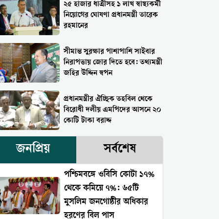
২৫ হাজার ধাত্রীসহ ১ লাখ স্বাস্থ্যকর্মী
নিয়োগের ঘোষণা প্রধানমন্ত্রী তারেক
রহমানের
সীমান্ত সুরক্ষার পাশাপাশি সাইবার
নিরাপত্তায় জোর দিতে হবে: তথ্যমন্ত্রী
জহির উদ্দিন স্বপন
প্রধানমন্ত্রীর ঐচ্ছিক তহবিল থেকে
বিরোধী দলীয় এমপিদের আসনে ২০
কোটি টাকা বরাদ্দ
জনপ্রিয়
সর্বশেষ
পশ্চিমবঙ্গে ওবিসি কোটা ১৭%
থেকে কমিয়ে ৭%: ৬৫টি
মুসলিম জনগোষ্ঠীর অধিকার
হরণের বিল পাস