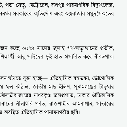
, পদ্মা সেতু, মেট্রোরেল, রূপপুর পারমাণবিক বিদ্যুৎকেন্দ্র,
জিবনগর সরকারের স্মৃতিসৌধ এবং কক্সবাজার সমুদ্রসৈকতের
জন হচ্ছে ২০২৪ সালের জুলাই গণ-অভ্যুত্থানের প্রতীক,
িক্ষার্থী আবু সাঈদের দুই হাত প্রসারিত করে বীরত্বগাথা
তিফলন ঘটাতে যুক্ত হচ্ছে— ঐতিহাসিক বঙ্গভবন, ভৌগোলিক
 ফল কাঁঠাল, জাতীয় মাছ ইলিশ, সুনামগঞ্জের টাঙ্গুয়ার
 মৌলভীবাজারের মাধবকুণ্ড জলপ্রপাত, ঢাকার ঐতিহাসিক
্দরবানের নীলগিরি পর্বত, রাজশাহীর আমবাগান, সাভারের
য়ে অবস্থিত ঐতিহাসিক পানামনগরীর ছবি।