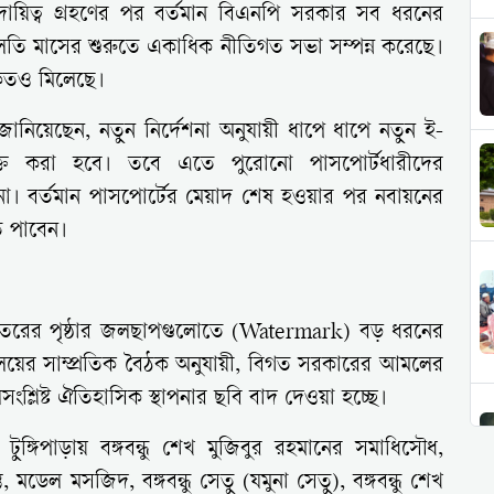
 দায়িত্ব গ্রহণের পর বর্তমান বিএনপি সরকার সব ধরনের
চলতি মাসের শুরুতে একাধিক নীতিগত সভা সম্পন্ন করেছে।
কেতও মিলেছে।
 জানিয়েছেন, নতুন নির্দেশনা অনুযায়ী ধাপে ধাপে নতুন ই-
 যুক্ত করা হবে। তবে এতে পুরোনো পাসপোর্টধারীদের
। বর্তমান পাসপোর্টের মেয়াদ শেষ হওয়ার পর নবায়নের
ে পাবেন।
ভেতরের পৃষ্ঠার জলছাপগুলোতে (Watermark) বড় ধরনের
মন্ত্রণালয়ের সাম্প্রতিক বৈঠক অনুযায়ী, বিগত সরকারের আমলের
দলসংশ্লিষ্ট ঐতিহাসিক স্থাপনার ছবি বাদ দেওয়া হচ্ছে।
্গিপাড়ায় বঙ্গবন্ধু শেখ মুজিবুর রহমানের সমাধিসৌধ,
ভ, মডেল মসজিদ, বঙ্গবন্ধু সেতু (যমুনা সেতু), বঙ্গবন্ধু শেখ