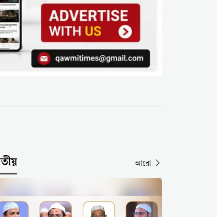
াতীয়
আরো