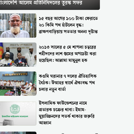
বাংলাদেশি আলেম প্রতিনিধিদলের তুরস্ক সফর
১৫ বছর আগের ১০০ টাকা ফেরাতে
২০ কিমি পথ হাঁটলেন বৃদ্ধ:
ব্রাহ্মণবাড়িয়ায় সততার অনন্য দৃষ্টান্ত
২০১৩ সালের ৫ মে শাপলা চত্বরের
শহীদদের লাশ গুমের অপচেষ্টা করা
হয়েছিল: আল্লামা মামুনুল হক
কওমি ঘরানার ৭ দলের ঐতিহাসিক
বৈঠক: উম্মাহর স্বার্থে ঐক্যবদ্ধ পথ
চলার নতুন বার্তা
ইসলামিক ফাউন্ডেশনের নামে
প্রতারক চক্রের থাবা: ইমাম-
মুয়াজ্জিনদের সতর্ক থাকার জরুরি
আহ্বান