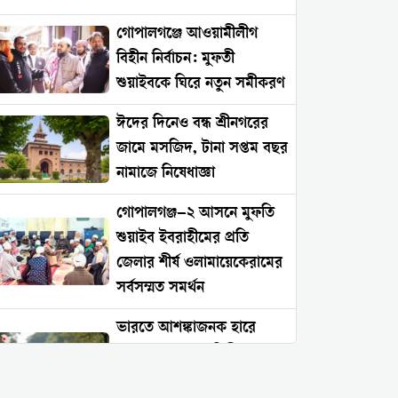
গোপালগঞ্জে আওয়ামীলীগ
বিহীন নির্বাচন: মুফতী
শুয়াইবকে ঘিরে নতুন সমীকরণ
ঈদের দিনেও বন্ধ শ্রীনগরের
জামে মসজিদ, টানা সপ্তম বছর
নামাজে নিষেধাজ্ঞা
গোপালগঞ্জ–২ আসনে মুফতি
শুয়াইব ইবরাহীমের প্রতি
জেলার শীর্ষ ওলামায়েকেরামের
সর্বসম্মত সমর্থন
ভারতে আশঙ্কাজনক হারে
বাড়ছে সংখ্যালঘু নিপীড়ন:
২০২৬ সালের প্রথম চার মাসে