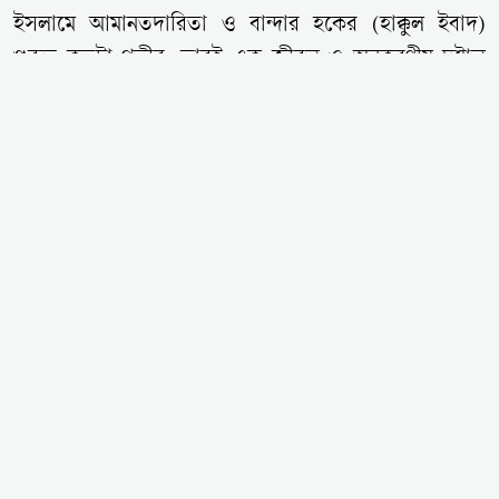
ইসলামে আমানতদারিতা ও বান্দার হকের (হাক্কুল ইবাদ)
গুরুত্ব কতটা গভীর, তারই এক জীবন্ত ও অনুকরণীয় দৃষ্টান্ত
স্থাপন করেছেন ব্রাহ্মণবাড়িয়া সদর উপজেলার মজলিশপুর
গ্রামের বাসিন্দা বৃদ্ধ শমসের আলী। প্রায় দেড় দশক (১৫
বছর) আগে লেনদেনের সময় অজান্তে কম দেওয়া মাত্র ১০০
টাকা পাওনাদারের কাছে পৌঁছে দিতে বার্ধক্যকে উপেক্ষা করে
প্রায় ২০ কিলোমিটার পথ পাড়ি দিয়েছেন তিনি। শুক্রবার
আখাউড়ার খড়মপুরে পাওনাদারের হাতে সেই আমানত
ফিরিয়ে দিয়ে সামাজিক যোগাযোগমাধ্যমে প্রশংসায় ভাসছেন
এই ধর্মপ্রাণ প্রবীণ।
পবিত্র কুরআনে আল্লাহ তা'আলা নির্দেশ দিয়েছেন, “নিশ্চয়ই
আল্লাহ তোমাদেরকে নির্দেশ দিচ্ছেন আমানতসমূহ তার
হকদারদের নিকট পৌঁছে দিতে।” (সূরা নিসা-৫৮) বিশ্বনবী
হযরত মুহাম্মদ (সা.)-এর উম্মত হিসেবে সেই ঐশী নির্দেশনা