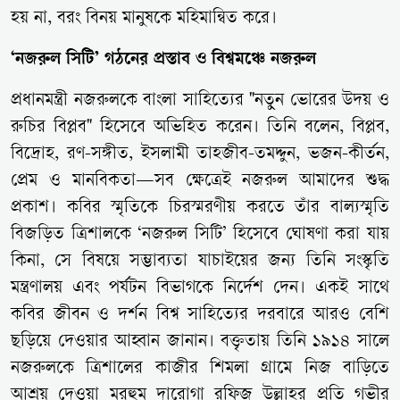
হয় না, বরং বিনয় মানুষকে মহিমান্বিত করে।
‘নজরুল সিটি’ গঠনের প্রস্তাব ও বিশ্বমঞ্চে নজরুল
প্রধানমন্ত্রী নজরুলকে বাংলা সাহিত্যের "নতুন ভোরের উদয় ও
রুচির বিপ্লব" হিসেবে অভিহিত করেন। তিনি বলেন, বিপ্লব,
বিদ্রোহ, রণ-সঙ্গীত, ইসলামী তাহজীব-তমদ্দুন, ভজন-কীর্তন,
প্রেম ও মানবিকতা—সব ক্ষেত্রেই নজরুল আমাদের শুদ্ধ
প্রকাশ। কবির স্মৃতিকে চিরস্মরণীয় করতে তাঁর বাল্যস্মৃতি
বিজড়িত ত্রিশালকে ‘নজরুল সিটি’ হিসেবে ঘোষণা করা যায়
কিনা, সে বিষয়ে সম্ভাব্যতা যাচাইয়ের জন্য তিনি সংস্কৃতি
মন্ত্রণালয় এবং পর্যটন বিভাগকে নির্দেশ দেন। একই সাথে
কবির জীবন ও দর্শন বিশ্ব সাহিত্যের দরবারে আরও বেশি
ছড়িয়ে দেওয়ার আহ্বান জানান। বক্তৃতায় তিনি ১৯১৪ সালে
নজরুলকে ত্রিশালের কাজীর শিমলা গ্রামে নিজ বাড়িতে
আশ্রয় দেওয়া মরহুম দারোগা রফিজ উল্লাহর প্রতি গভীর