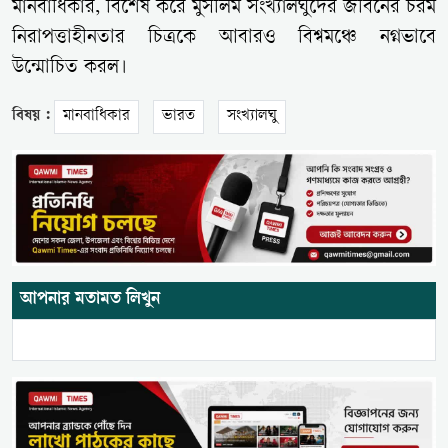
মানবাধিকার, বিশেষ করে মুসলিম সংখ্যালঘুদের জীবনের চরম
নিরাপত্তাহীনতার চিত্রকে আবারও বিশ্বমঞ্চে নগ্নভাবে
উন্মোচিত করল।
বিষয় :
মানবাধিকার
ভারত
সংখ্যালঘু
আপনার মতামত লিখুন