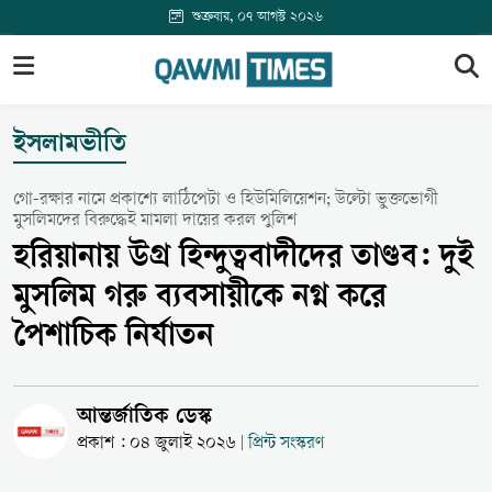
শুক্রবার, ০৭ আগস্ট ২০২৬
ইসলামভীতি
গো-রক্ষার নামে প্রকাশ্যে লাঠিপেটা ও হিউমিলিয়েশন; উল্টো ভুক্তভোগী
মুসলিমদের বিরুদ্ধেই মামলা দায়ের করল পুলিশ
হরিয়ানায় উগ্র হিন্দুত্ববাদীদের তাণ্ডব: দুই
মুসলিম গরু ব্যবসায়ীকে নগ্ন করে
পৈশাচিক নির্যাতন
আন্তর্জাতিক ডেস্ক
প্রকাশ : ০৪ জুলাই ২০২৬
প্রিন্ট সংস্করণ
|