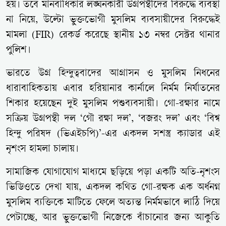
হয়। তবে মানবাধিকার লঙ্ঘনকারী উগ্রপন্থীদের বিরুদ্ধে ব্যবস্থা
না নিয়ে, উল্টো ভুক্তভোগী মুসলিম ব্যবসায়ীদের বিরুদ্ধেই
মামলা (FIR) রেকর্ড করেছে স্থানীয় ১৩ নম্বর সেক্টর থানার
পুলিশ।
ভারতে উগ্র হিন্দুত্ববাদের আগ্রাসন ও মুসলিম নিধনের
ধারাবাহিকতায় এবার হরিয়ানার কার্নালে নির্মম নির্যাতনের
শিকার হয়েছেন দুই মুসলিম পশুব্যবসায়ী। গো-রক্ষার নামে
সক্রিয় উগ্রপন্থী দল ‘গৌ রক্ষা দল’, ‘বজরং দল’ এবং ‘বিশ্ব
হিন্দু পরিষদ (ভিএইচপি)’-এর একদল সশস্ত্র ক্যাডার এই
নৃশংস হামলা চালায়।
সামাজিক যোগাযোগ মাধ্যমে ছড়িয়ে পড়া একটি অতি-নৃশংস
ভিডিওতে দেখা যায়, একদল কথিত গো-রক্ষক এক অর্ধনগ্ন
মুসলিম ব্যক্তিকে মাটিতে ফেলে অত্যন্ত নির্মমভাবে লাঠি দিয়ে
পেটাচ্ছে, আর ভুক্তভোগী নিজেকে বাঁচানোর জন্য আকুতি