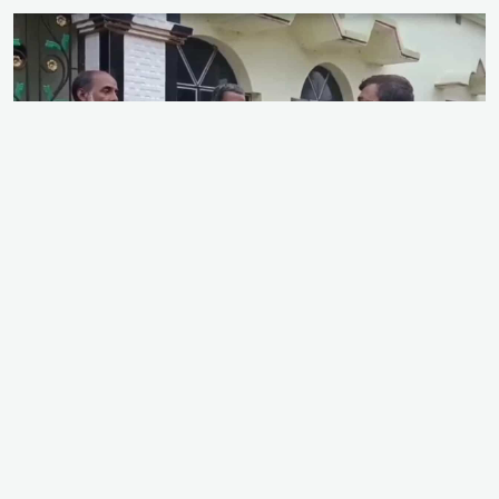
ভারতের পশ্চিমবঙ্গে কোনো লিখিত সরকারি নোটিশ বা উচ্চ
আদালতের আদেশ ছাড়াই মসজিদগুলো থেকে লাউডস্পিকার
অপসারণের জন্য পুলিশ প্রশাসন মৌখিক চাপ দিচ্ছে বলে
অভিযোগ তুলেছে একাধিক মসজিদ কমিটি ও ধর্মীয় সংগঠন।
সম্প্রতি কলকাতার পর্ণশ্রী থানাসহ বিভিন্ন জেলায় মসজিদ
কমিটিকে ডেকে পাঠায় পুলিশ। এ ঘটনায় রাজ্যের মুসলিম