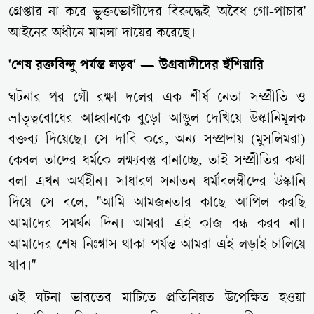
গ্রেপ্তার না করে ভুক্তভোগীদের বিরুদ্ধেই 'অবৈধ গো-পাচার'
আইনের অধীনে মামলা দায়ের করেছে।
'শেষ রক্তবিন্দু পর্যন্ত লড়ব' — উগ্রবাদীদের হুঁশিয়ারি
ঘটনার পর গৌ রক্ষা দলের এক শীর্ষ নেতা সম্প্রীতি ও
ভ্রাতৃত্ববোধের আহ্বানকে বুড়ো আঙুল দেখিয়ে উস্কানিমূলক
বক্তব্য দিয়েছে। সে দাবি করে, অন্য সম্প্রদায় (মুসলিমরা)
কেবল তাদের ধর্মকে লক্ষ্যবস্তু বানাচ্ছে, তাই সম্প্রীতির কথা
বলা এখন অর্থহীন। সাধারণ সনাতন ধর্মাবলম্বীদের উস্কানি
দিয়ে সে বলে, "আমি আমজনতার কাছে আপিল করছি
আমাদের সমর্থন দিন। আমরা এই কাজ বন্ধ করব না।
আমাদের শেষ নিঃশ্বাস থাকা পর্যন্ত আমরা এই লড়াই চালিয়ে
যাব।"
এই ঘটনা ভারতের মাটিতে প্রতিনিয়ত উপেক্ষিত হওয়া