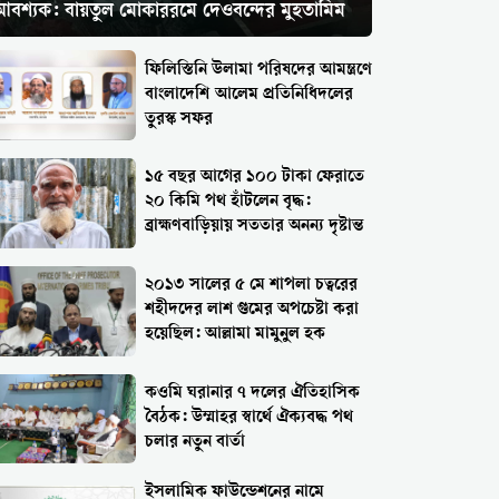
আবশ্যক: বায়তুল মোকাররমে দেওবন্দের মুহতামিম
ফিলিস্তিনি উলামা পরিষদের আমন্ত্রণে
বাংলাদেশি আলেম প্রতিনিধিদলের
তুরস্ক সফর
১৫ বছর আগের ১০০ টাকা ফেরাতে
২০ কিমি পথ হাঁটলেন বৃদ্ধ:
ব্রাহ্মণবাড়িয়ায় সততার অনন্য দৃষ্টান্ত
২০১৩ সালের ৫ মে শাপলা চত্বরের
শহীদদের লাশ গুমের অপচেষ্টা করা
হয়েছিল: আল্লামা মামুনুল হক
কওমি ঘরানার ৭ দলের ঐতিহাসিক
বৈঠক: উম্মাহর স্বার্থে ঐক্যবদ্ধ পথ
চলার নতুন বার্তা
ইসলামিক ফাউন্ডেশনের নামে