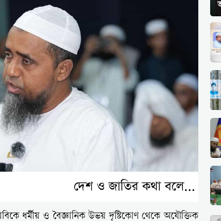
িকে ধর্মীয় ও বৈজ্ঞানিক উভয় দৃষ্টিকোণ থেকে অযৌক্তিক