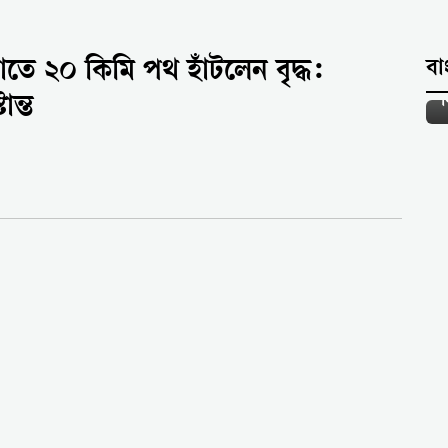
ে ২০ কিমি পথ হাঁটলেন বৃদ্ধ:
বা
ান্ত
ক
ব