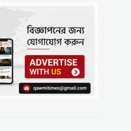
অপপ্রচার; সাম্প্রদায়িক
উস্কানির অভিযোগ
রংপুরে কাদিয়ানী আগ্রাসন:
‘ধর্মে আয়, নইলে ভিটা ছাড়’
হুমকির মুখে মুসলিম পরিবার,
৭ বছর ধরে নির্যাতন