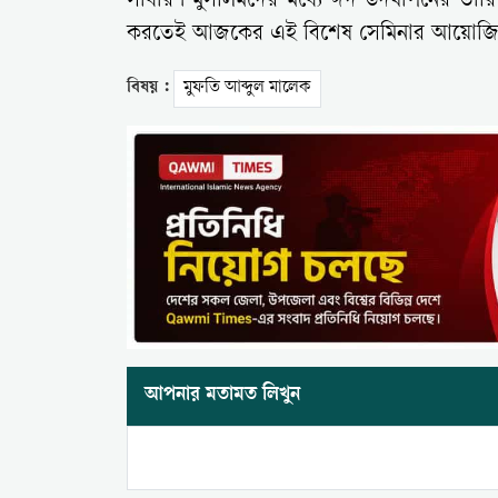
সাধারণ মুসলিমদের মধ্যে ঈদ উদযাপনের তারিখ নিয়
করতেই আজকের এই বিশেষ সেমিনার আয়োজি
বিষয় :
মুফতি আব্দুল মালেক
আপনার মতামত লিখুন