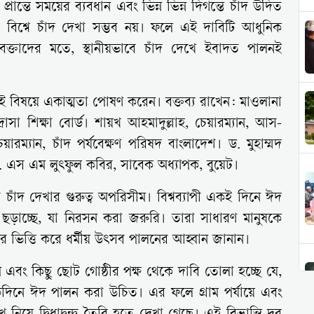
প্রান্তে সময়ের ব্যবধান এবং ভিন্ন ভিন্ন দিগন্তে চাঁদ উদিত
বিশ্বে চাঁদ দেখা সম্ভব নয়। ফলে এই দাবিটি আধুনিক
। বক্তাদের মতে, স্থানীয়ভাবে চাঁদ দেখে ইবাদত পালনই
 বিষয়ে একাত্মতা পোষণ করেন। বক্তব্য রাখেন: মাওলানা
াসা শিক্ষা বোর্ড। শায়খ আহমাদুল্লাহ, চেয়ারম্যান, আস-
ারম্যান, চাঁদ পর্যবেক্ষণ পরিষদ বাংলাদেশ। ড. মুহাম্মদ
 ড. এস এম লুৎফুল কবির, সাবেক অধ্যাপক, বুয়েট।
 চাঁদ দেখার গুরুত্ব অপরিসীম। বিশ্বব্যাপী একই দিনে ঈদ
্তি ছড়াচ্ছে, যা নিরসন করা জরুরি। তারা সাধারণ মানুষকে
ওপর ভিত্তি করে ধর্মীয় উৎসব পালনের আহ্বান জানান।
বং কিছু ছোট গোষ্ঠীর পক্ষ থেকে দাবি তোলা হচ্ছে যে,
কদিনে ঈদ পালন করা উচিত। এর ফলে গ্রাম পর্যায়ে এবং