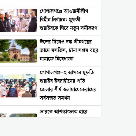
গোপালগঞ্জে আওয়ামীলীগ
বিহীন নির্বাচন: মুফতী
শুয়াইবকে ঘিরে নতুন সমীকরণ
ঈদের দিনেও বন্ধ শ্রীনগরের
জামে মসজিদ, টানা সপ্তম বছর
নামাজে নিষেধাজ্ঞা
গোপালগঞ্জ–২ আসনে মুফতি
শুয়াইব ইবরাহীমের প্রতি
জেলার শীর্ষ ওলামায়েকেরামের
সর্বসম্মত সমর্থন
ভারতে আশঙ্কাজনক হারে
বাড়ছে সংখ্যালঘু নিপীড়ন:
২০২৬ সালের প্রথম চার মাসে