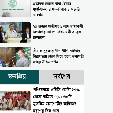
প্রতারক চক্রের থাবা: ইমাম-
মুয়াজ্জিনদের সতর্ক থাকার জরুরি
আহ্বান
২৫ হাজার ধাত্রীসহ ১ লাখ স্বাস্থ্যকর্মী
নিয়োগের ঘোষণা প্রধানমন্ত্রী তারেক
রহমানের
সীমান্ত সুরক্ষার পাশাপাশি সাইবার
নিরাপত্তায় জোর দিতে হবে: তথ্যমন্ত্রী
জহির উদ্দিন স্বপন
জনপ্রিয়
সর্বশেষ
পশ্চিমবঙ্গে ওবিসি কোটা ১৭%
থেকে কমিয়ে ৭%: ৬৫টি
মুসলিম জনগোষ্ঠীর অধিকার
হরণের বিল পাস