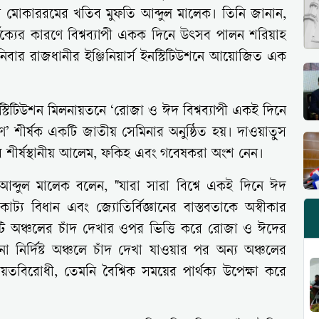
মোকাররমের খতিব মুফতি আব্দুল মালেক। তিনি জানান,
ক্যের কারণে বিশ্বব্যাপী একক দিনে উৎসব পালন শরিয়াহ
শনিবার রাজধানীর ইঞ্জিনিয়ার্স ইনস্টিটিউশনে আয়োজিত এক
ইনস্টিটিউশন মিলনায়তনে ‘রোজা ও ঈদ বিশ্বব্যাপী একই দিনে
েষণ’ শীর্ষক একটি জাতীয় সেমিনার অনুষ্ঠিত হয়। দাওয়াতুস
র শীর্ষস্থানীয় আলেম, ফকিহ এবং গবেষকরা অংশ নেন।
ি আব্দুল মালেক বলেন, "যারা সারা বিশ্বে একই দিনে ঈদ
য বিধান এবং জ্যোতির্বিজ্ঞানের বাস্তবতাকে অস্বীকার
তিটি অঞ্চলের চাঁদ দেখার ওপর ভিত্তি করে রোজা ও ঈদের
োনো নির্দিষ্ট অঞ্চলে চাঁদ দেখা যাওয়ার পর অন্য অঞ্চলের
তবিরোধী, তেমনি বৈশ্বিক সময়ের পার্থক্য উপেক্ষা করে