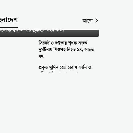
ংলাদেশ
আরো
ওমী মাদরাসা ও উলামাদের সম্মান ক্ষুণ্নকারীদের
িরুদ্ধে মুফতী ফয়জুল্লাহর কড়া বার্তা
সিলেট ও বগুড়ায় পৃথক সড়ক
দুর্ঘটনায় শিশুসহ নিহত ১৪, আহত
বহু
প্রকৃত মুমিন হতে হারাম বর্জন ও