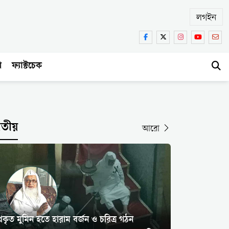
লগইন
া
ফ্যাক্টচেক
াতীয়
আরো
্রকৃত মুমিন হতে হারাম বর্জন ও চরিত্র গঠন