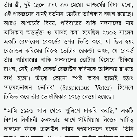
তাঁর স্ত্রী, দুই ছেলে এবং এক মেয়ে। আশ্চর্যের বিষয় হলো,
এই পাঁচজনের নামই বর্তমান ভোটার তালিকায় বহাল রয়েছে।
আরও আশ্চর্যের বিষয়, পরিবারের বাকি সদস্যদের নাম
তালিকায় অন্তর্ভুক্ত ও যাচাই করা হয়েছিল ২০০২ সালের
একটি রেফারেন্স রেকর্ডের ওপর ভিত্তি করে, যা ছিল স্বয়ং
রেজাউল করিমের নিজস্ব ভোটার রেকর্ড। অথচ, যে রেকর্ড
তাঁর পরিবারের বাকি সদস্যদের ভোটার হিসেবে টিকিয়ে
রাখল, সেই একই রেকর্ড রেজাউল করিমকে তালিকায় রাখতে
ব্যর্থ হলো। তাঁকে কোনো স্পষ্ট কারণ ছাড়াই হঠাৎ
‘সন্দেহভাজন ভোটার’ (Suspicious Voter) হিসেবে
চিহ্নিত করে তাঁর ভোটাধিকার কেড়ে নেওয়া হয়েছে।
“আমি ১৯৯১ সাল থেকে পুলিশে চাকরি করছি,” একটি
বিশাল নির্বাচনী জনসভার আগে সাঁইথিয়ায় নিজের দায়িত্ব
পালনের ফাঁকে রেজাউল করিম গণমাধ্যমকে বলেন। তিনি