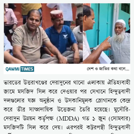
ভারতের উত্তরাখণ্ডের দেরাদুনের থানো এলাকায় ঐতিহ্যবাহী
জামে মসজিদ সিল করে দেওয়ার পর সেখানে হিন্দুত্ববাদী
দলগুলোর যজ্ঞ অনুষ্ঠান ও উসকানিমূলক স্লোগানকে কেন্দ্র
করে তীব্র সাম্প্রদায়িক উত্তেজনা তৈরি হয়েছে। মুসৌরি-
দেরাদুন উন্নয়ন কর্তৃপক্ষ (MDDA) গত ১ জুন (সোমবার)
মসজিদটি সিল করে দেয়। এরপরই কট্টরপন্থী হিন্দুত্ববাদী