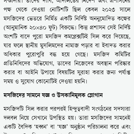
সম্প্রদায়। তাদের দাবি, আদালতের নির্দেশ এবং প্রশাসনের
পক্ষ থেকে দেওয়া নোটিশটি ছিল কেবল ২০২৩ সালে
মসজিদের ভেতরে নির্মিত একটি নির্দিষ্ট অননুমোদিত কক্ষের
(আনুমানিক ২০×৪০ ফুট) বিরুদ্ধে। কিন্তু প্রশাসন সেই নির্দিষ্ট
অংশটি বাদে পুরো মসজিদ কমপ্লেক্সটিই সিল করে দিয়েছে,
যার ফলে স্থানীয় মুসলিমদের নামাজ পড়ার বা ইবাদত করার
অধিকার পুরোপুরি বন্ধ হয়ে গেছে। মসজিদ কমিটির
প্রতিনিধিদের অভিযোগ, তাদের নিজেদের অবস্থান পরিষ্কার
করার বা আইনি উপায়ে বিষয়টির সুরাহা করার জন্য পর্যাপ্ত
সময় ও সুযোগ কোনোটিই দেওয়া হয়নি।
মসজিদের সামনে যজ্ঞ ও উসকানিমূলক স্লোগান
মসজিদটি সিল করার পরপরই হিন্দুত্ববাদী সংগঠনের সদস্যরা
দলবল নিয়ে সেখানে উপস্থিত হয়। তারা মসজিদের সামনেই
একটি বৈদিক ‘হব্বন’ বা ‘যজ্ঞ’ অনুষ্ঠান পরিচালনা করে এবং