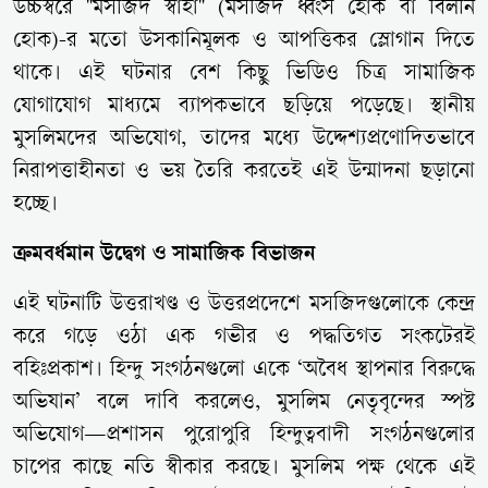
উচ্চস্বরে "মসজিদ স্বাহা" (মসজিদ ধ্বংস হোক বা বিলীন
হোক)-র মতো উসকানিমূলক ও আপত্তিকর স্লোগান দিতে
থাকে। এই ঘটনার বেশ কিছু ভিডিও চিত্র সামাজিক
যোগাযোগ মাধ্যমে ব্যাপকভাবে ছড়িয়ে পড়েছে। স্থানীয়
মুসলিমদের অভিযোগ, তাদের মধ্যে উদ্দেশ্যপ্রণোদিতভাবে
নিরাপত্তাহীনতা ও ভয় তৈরি করতেই এই উন্মাদনা ছড়ানো
হচ্ছে।
ক্রমবর্ধমান উদ্বেগ ও সামাজিক বিভাজন
এই ঘটনাটি উত্তরাখণ্ড ও উত্তরপ্রদেশে মসজিদগুলোকে কেন্দ্র
করে গড়ে ওঠা এক গভীর ও পদ্ধতিগত সংকটেরই
বহিঃপ্রকাশ। হিন্দু সংগঠনগুলো একে ‘অবৈধ স্থাপনার বিরুদ্ধে
অভিযান’ বলে দাবি করলেও, মুসলিম নেতৃবৃন্দের স্পষ্ট
অভিযোগ—প্রশাসন পুরোপুরি হিন্দুত্ববাদী সংগঠনগুলোর
চাপের কাছে নতি স্বীকার করছে। মুসলিম পক্ষ থেকে এই