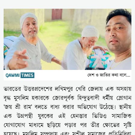
ভারতের উত্তরপ্রদেশের লখিমপুর খেরি জেলায় এক অসহায়
বৃদ্ধ মুসলিম হকারকে জোরপূর্বক হিন্দুত্ববাদী ধর্মীয় স্লোগান
'জয় শ্রী রাম' বলতে বাধ্য করার অভিযোগ উঠেছে। স্থানীয়
এক উগ্রপন্থী যুবকের এই হেনস্তার ভিডিও সামাজিক
যোগাযোগ মাধ্যমে ছড়িয়ে পড়ার পর তীব্র ক্ষোভের সৃষ্টি
হয়েছে। মুসলিম সম্প্রদায় এবং সুশীল সমাজের প্রতিনিধিরা