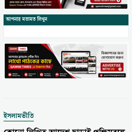
আপনার মতামত লিখুন
ইসলামভীতি