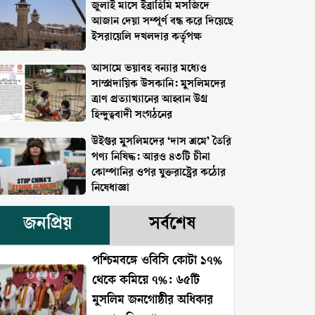
জুলাই মাসে ইব্রাহিমি মসজিদে
আজান দেয়া সম্পূর্ণ বন্ধ করে দিয়েছে
ইসরায়েলি দখলদার কর্তৃপক্ষ
আসামে ভয়াবহ বন্যার মধ্যেও
সাম্প্রদায়িক উসকানি: মুসলিমদের
ত্রাণ প্রত্যাখ্যানের আহ্বান উগ্র
হিন্দুত্ববাদী সংগঠনের
উইগুর মুসলিমদের ‘দাস শ্রমে’ তৈরি
পণ্য নিষিদ্ধ: আরও ৪৩টি চীনা
কোম্পানির ওপর যুক্তরাষ্ট্রের কঠোর
নিষেধাজ্ঞা
জনপ্রিয়
সর্বশেষ
পশ্চিমবঙ্গে ওবিসি কোটা ১৭%
থেকে কমিয়ে ৭%: ৬৫টি
মুসলিম জনগোষ্ঠীর অধিকার