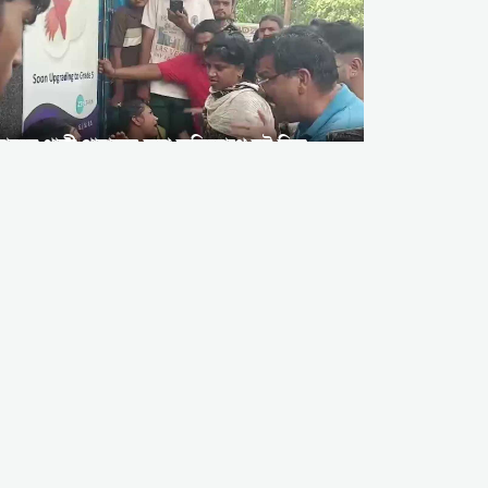
ারতে গাভী পাচারের ভুয়া অভিযোগে দুই হিন্দু
ারীকে প্রকাশ্য পিটুনি দিল উগ্র হিন্দুত্ববাদীরা
ট্রেনে মুসলিম নারীকে গোপনে ধারণ
ও এআই দিয়ে আপত্তিকর ছবি তৈরির
অভিযোগ হিন্দু যুবকের বিরুদ্ধে
কোনো লিখিত আদেশ ছাড়াই
পশ্চিমবঙ্গে মসজিদ থেকে
লাউডস্পিকার সরানোর মৌখিক
পুলিশি চাপ
নেপালে উগ্র হিন্দুত্ববাদীদের তাণ্ডব:
সামাজিক সম্প্রীতি ও মুসলিমদের