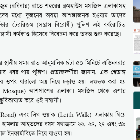
ুন (রবিবার) রাতে শহরের ব্রুমহাউস মসজিদ এলাকাসহ
দের মধ্যে দুজনের অবস্থা আশঙ্কাজনক হওয়ায় তাদের
্টার টেররিজম (সন্ত্রাস বিরোধী) পুলিশ এই বর্বরোচিত
ত্রাসী কর্মকাণ্ড হিসেবে বিবেচনা করে তদন্ত শুরু করেছে।
বিবার স্থানীয় সময় রাত আনুমানিক ৮টা ৫০ মিনিটে এডিনবরার
 খবর পায় পুলিশ। প্রত্যক্ষদর্শীরা জানান, এক শ্বেতাঙ্গ
দের ওপর ধারালো অস্ত্র নিয়ে চড়াও হয়। লণ্ডভণ্ড করা হয়
se Mosque) আশপাশের এলাকা। মসজিদ থেকে এশার
ছুরিকাঘাত করে ওই সন্ত্রাসী।
 Road) এবং লিথ ওয়াক (Leith Walk) এলাকায় গিয়ে
হামলায় আহতদের বয়স যথাক্রমে ২২, ২৪, ২৭ এবং ৩৯
াল ইনফার্মারিতে নিয়ে যাওয়া হয়।