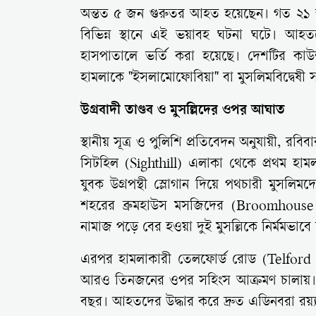
অন্তত ৫ জন গুরুতর আহত হয়েছেন। গত ২১ জ
বিভিন্ন স্থানে এই ভয়াবহ ঘটনা ঘটে। আহত
হাসপাতালে ভর্তি করা হয়েছে। দেশটির কাউন
হামলাকে "ইসলামোফোবিয়া" বা মুসলিমবিদ্বেষী সন্
উগ্রবাদী তাণ্ডব ও মুসল্লিদের ওপর আঘাত
স্থানীয় সূত্র ও পুলিশি প্রতিবেদন অনুযায়ী, র
সিটহিল (Sighthill) এলাকা থেকে প্রথম হামলার
যুবক উগ্রপন্থী স্লোগান দিয়ে পথচারী মুসলিম
শহরের ব্রুমহাউস মসজিদের (Broomhou
নামাজ পড়ে বের হওয়া দুই মুসল্লিকে নির্মমভাবে 
এরপর হামলাকারী তেলফোর্ড রোড (Telford
আরও তিনজনের ওপর সহিংস আক্রমণ চালায়। 
বছর। আহতদের উদ্ধার করে দ্রুত এডিনবরা রয়্য