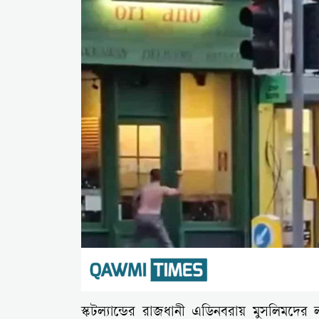
স্কটল্যান্ডের রাজধানী এডিনবরায় মুসলিমদের লক