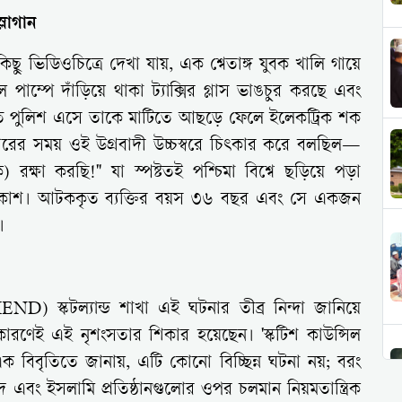
লোগান
ু ভিডিওচিত্রে দেখা যায়, এক শ্বেতাঙ্গ যুবক খালি গায়ে
ল পাম্পে দাঁড়িয়ে থাকা ট্যাক্সির গ্লাস ভাঙচুর করছে এবং
তে পুলিশ এসে তাকে মাটিতে আছড়ে ফেলে ইলেকট্রিক শক
েফতারের সময় ওই উগ্রবাদী উচ্চস্বরে চিৎকার করে বলছিল—
্ষা করছি!" যা স্পষ্টতই পশ্চিমা বিশ্বে ছড়িয়ে পড়া
বহিঃপ্রকাশ। আটককৃত ব্যক্তির বয়স ৩৬ বছর এবং সে একজন
।
END) স্কটল্যান্ড শাখা এই ঘটনার তীব্র নিন্দা জানিয়ে
র কারণেই এই নৃশংসতার শিকার হয়েছেন। 'স্কটিশ কাউন্সিল
 বিবৃতিতে জানায়, এটি কোনো বিচ্ছিন্ন ঘটনা নয়; বরং
িদ এবং ইসলামি প্রতিষ্ঠানগুলোর ওপর চলমান নিয়মতান্ত্রিক