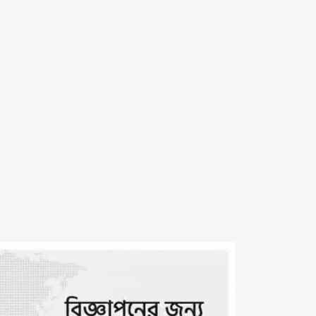
অপপ্রচার; সাম্প্রদায়িক
উস্কানির অভিযোগ
রংপুরে কাদিয়ানী আগ্রাসন:
‘ধর্মে আয়, নইলে ভিটা ছাড়’
হুমকির মুখে মুসলিম পরিবার,
৭ বছর ধরে নির্যাতন