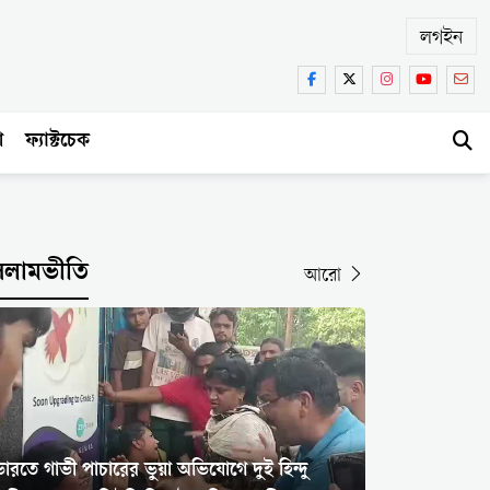
লগইন
া
ফ্যাক্টচেক
সলামভীতি
আরো
ারতে গাভী পাচারের ভুয়া অভিযোগে দুই হিন্দু