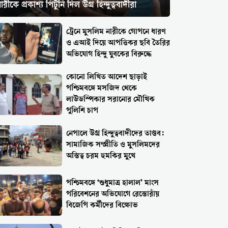
ারীকে প্রকাশ্য পিটুনি দিল উগ্র হিন্দুত্ববাদীরা
ট্রেনে মুসলিম নারীকে গোপনে ধারণ
ও এআই দিয়ে আপত্তিকর ছবি তৈরির
অভিযোগ হিন্দু যুবকের বিরুদ্ধে
কোনো লিখিত আদেশ ছাড়াই
পশ্চিমবঙ্গে মসজিদ থেকে
লাউডস্পিকার সরানোর মৌখিক
পুলিশি চাপ
নেপালে উগ্র হিন্দুত্ববাদীদের তাণ্ডব:
সামাজিক সম্প্রীতি ও মুসলিমদের
অস্তিত্ব চরম হুমকির মুখে
পশ্চিমবঙ্গে ‘শুধুমাত্র হালাল’ মাংস
পরিবেশনের অভিযোগে রেস্তোরাঁয়
বিজেপি কর্মীদের বিক্ষোভ