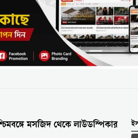
িমবঙ্গে মসজিদ থেকে লাউডস্পিকার
ই