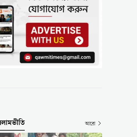
সলামভীতি
আরো