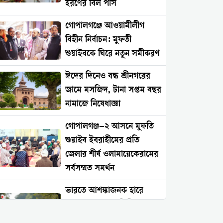
হরণের বিল পাস
গোপালগঞ্জে আওয়ামীলীগ
বিহীন নির্বাচন: মুফতী
শুয়াইবকে ঘিরে নতুন সমীকরণ
ঈদের দিনেও বন্ধ শ্রীনগরের
জামে মসজিদ, টানা সপ্তম বছর
নামাজে নিষেধাজ্ঞা
গোপালগঞ্জ–২ আসনে মুফতি
শুয়াইব ইবরাহীমের প্রতি
জেলার শীর্ষ ওলামায়েকেরামের
সর্বসম্মত সমর্থন
ভারতে আশঙ্কাজনক হারে
বাড়ছে সংখ্যালঘু নিপীড়ন:
২০২৬ সালের প্রথম চার মাসে