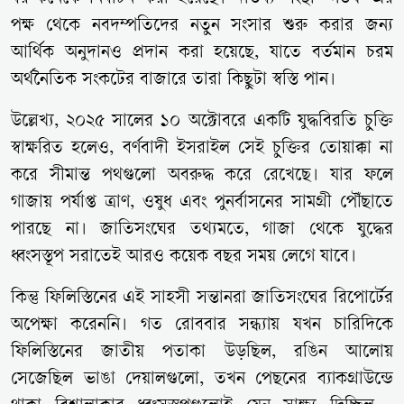
পক্ষ থেকে নবদম্পতিদের নতুন সংসার শুরু করার জন্য
আর্থিক অনুদানও প্রদান করা হয়েছে, যাতে বর্তমান চরম
অর্থনৈতিক সংকটের বাজারে তারা কিছুটা স্বস্তি পান।
উল্লেখ্য, ২০২৫ সালের ১০ অক্টোবরে একটি যুদ্ধবিরতি চুক্তি
স্বাক্ষরিত হলেও, বর্ণবাদী ইসরাইল সেই চুক্তির তোয়াক্কা না
করে সীমান্ত পথগুলো অবরুদ্ধ করে রেখেছে। যার ফলে
গাজায় পর্যাপ্ত ত্রাণ, ওষুধ এবং পুনর্বাসনের সামগ্রী পৌঁছাতে
পারছে না। জাতিসংঘের তথ্যমতে, গাজা থেকে যুদ্ধের
ধ্বংসস্তূপ সরাতেই আরও কয়েক বছর সময় লেগে যাবে।
কিন্তু ফিলিস্তিনের এই সাহসী সন্তানরা জাতিসংঘের রিপোর্টের
অপেক্ষা করেননি। গত রোববার সন্ধ্যায় যখন চারিদিকে
ফিলিস্তিনের জাতীয় পতাকা উড়ছিল, রঙিন আলোয়
সেজেছিল ভাঙা দেয়ালগুলো, তখন পেছনের ব্যাকগ্রাউন্ডে