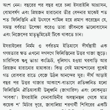
অংশ নেন। বছরের পর বছর ধরে চলা ইসরাইলি আগ্রাসন,
বোমাবর্ষণ এবং প্রিয়জন হারানোর তীব্র বেদনার মাঝেই শত
শত ফিলিস্তিনি এই উৎসবে শামিল হয়ে প্রমাণ করেছেন যে,
সমস্ত বর্বরতা উপেক্ষা করেও তারা জীবনকে ভালোবাসেন
এবং নিজেদের মাতৃভূমিতেই টিকে থাকতে চান।
ইসরাইলের নির্মম ও বর্বরতম ইতিহাসে দীর্ঘস্থায়ী এক
গণহত্যার ক্ষত এখনো দগদগে ফিলিস্তিনের উত্তর গাজা জুড়ে।
চারিদিকে শুধু ভাঙা কংক্রিট, ধূলিসাৎ হওয়া ঘরবাড়ি আর
প্রিয়জন হারানোর হাহাকার। কিন্তু সেই মহাশ্মশানের বুকেই
গত রোববার রাতে বেজে উঠল আনন্দের সুর। দীর্ঘ আড়াই
বছর পর উত্তর গাজার আকাশে-বাতাসে প্রতিধ্বনিত হলো
ফিলিস্তিনি ঐতিহ্যবাহী উলুধ্বনি (জাগারিদ) এবং লোকনৃত্য
‘দাবকা’। ইসরাইলি সেনাবাহিনীর অবস্থানস্থল থেকে মাত্র
কয়েক শ’ মিটার দূরে, জাবালিয়া শরণার্থী শিবিরের একটি