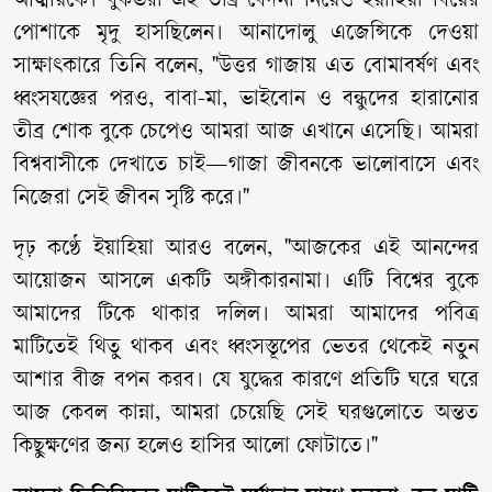
আত্মীয়কে। বুকভরা এই তীব্র বেদনা নিয়েও ইয়াহিয়া বিয়ের
পোশাকে মৃদু হাসছিলেন। আনাদোলু এজেন্সিকে দেওয়া
সাক্ষাৎকারে তিনি বলেন, "উত্তর গাজায় এত বোমাবর্ষণ এবং
ধ্বংসযজ্ঞের পরও, বাবা-মা, ভাইবোন ও বন্ধুদের হারানোর
তীব্র শোক বুকে চেপেও আমরা আজ এখানে এসেছি। আমরা
বিশ্ববাসীকে দেখাতে চাই—গাজা জীবনকে ভালোবাসে এবং
নিজেরা সেই জীবন সৃষ্টি করে।"
দৃঢ় কণ্ঠে ইয়াহিয়া আরও বলেন, "আজকের এই আনন্দের
আয়োজন আসলে একটি অঙ্গীকারনামা। এটি বিশ্বের বুকে
আমাদের টিকে থাকার দলিল। আমরা আমাদের পবিত্র
মাটিতেই থিতু থাকব এবং ধ্বংসস্তূপের ভেতর থেকেই নতুন
আশার বীজ বপন করব। যে যুদ্ধের কারণে প্রতিটি ঘরে ঘরে
আজ কেবল কান্না, আমরা চেয়েছি সেই ঘরগুলোতে অন্তত
কিছুক্ষণের জন্য হলেও হাসির আলো ফোটাতে।"