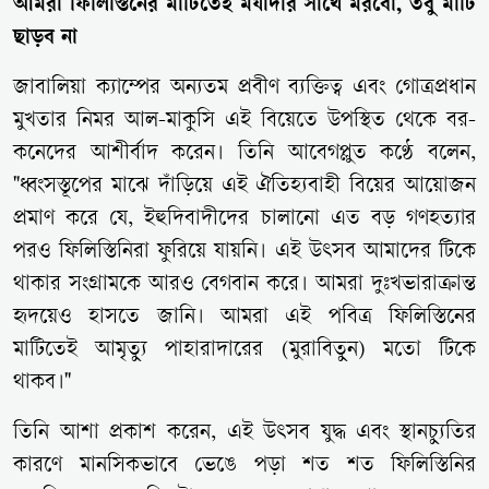
আমরা ফিলিস্তিনের মাটিতেই মর্যাদার সাথে মরবো, তবু মাটি
ছাড়ব না
জাবালিয়া ক্যাম্পের অন্যতম প্রবীণ ব্যক্তিত্ব এবং গোত্রপ্রধান
মুখতার নিমর আল-মাকুসি এই বিয়েতে উপস্থিত থেকে বর-
কনেদের আশীর্বাদ করেন। তিনি আবেগপ্লুত কণ্ঠে বলেন,
"ধ্বংসস্তূপের মাঝে দাঁড়িয়ে এই ঐতিহ্যবাহী বিয়ের আয়োজন
প্রমাণ করে যে, ইহুদিবাদীদের চালানো এত বড় গণহত্যার
পরও ফিলিস্তিনিরা ফুরিয়ে যায়নি। এই উৎসব আমাদের টিকে
থাকার সংগ্রামকে আরও বেগবান করে। আমরা দুঃখভারাক্রান্ত
হৃদয়েও হাসতে জানি। আমরা এই পবিত্র ফিলিস্তিনের
মাটিতেই আমৃত্যু পাহারাদারের (মুরাবিতুন) মতো টিকে
থাকব।"
তিনি আশা প্রকাশ করেন, এই উৎসব যুদ্ধ এবং স্থানচ্যুতির
কারণে মানসিকভাবে ভেঙে পড়া শত শত ফিলিস্তিনির