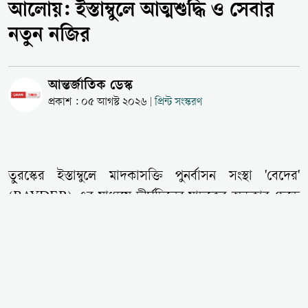
আলোয়: ইস্তাম্বুলে আত্মশুদ্ধি ও সেবার
নতুন নজির
আন্তর্জাতিক ডেস্ক
প্রকাশ : ০৫ আগস্ট ২০২৬
প্রিন্ট সংস্করণ
|
তুরস্কের ইস্তাম্বুলে মাদকাসক্তি পুনর্বাসন সংস্থা 'বেদের'
(BAYDER)-এর মাধ্যমে দীর্ঘদিনের মাদকের অন্ধকার ছেড়ে
আলোর পথে ফিরে এসেছেন একদল তরুণ। ইস্তাম্বুলের
মসজিদগুলো স্বেচ্ছাশ্রমে পরিষ্কার-পরিচ্ছন্ন করা এবং সেখানে
ইবাদতে মনোনিবেশ করার মাধ্যমে তারা কেবল নিজেদেরই
শুধরে নিচ্ছেন না, বরং সমাজে এক অনন্য মানবিক ও ইসলামি
সেবার দৃষ্টান্ত স্থাপন করছেন। দীর্ঘদিনের সামাজিক বিচ্ছিন্নতা