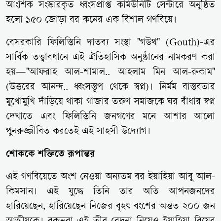
আংশিক সংস্কারকৃত ধ্বংসপ্রাপ্ত কমিউনিটি সেন্টারে অনুষ্ঠিত
হলো ১৫০ জোড়া বর-কনের এক বিশাল গণবিয়ে।
বেসরকারি ফিলিস্তিনি দাতব্য সংস্থা "গউথ" (Gouth)-এর
সার্বিক তত্ত্বাবধানে এই ঐতিহাসিক অনুষ্ঠানের নামকরণ করা
হয়—"আফরাহ আল-শামাল.. আহলাম মিন আল-রুকাম"
(উত্তরের আনন্দ.. ধ্বংসস্তূপ থেকে স্বপ্ন)। নির্মম বাস্তবতার
মুখোমুখি দাঁড়িয়ে থাকা গাজার তরুণ সমাজকে ঘর বাঁধার স্বপ্ন
দেখাতে এবং ফিলিস্তিনি জনগণের মনে আশার আলো
পুনরুজ্জীবিত করতেই এই সাহসী উদ্যোগ।
শোককে শক্তিতে রূপান্তর
এই গণবিয়েতে অংশ নেওয়া অন্যতম বর ইয়াহিয়া আবু আল-
কিমসান। এই যুদ্ধে তিনি তার অতি আপনজনদের
হারিয়েছেন, হারিয়েছেন নিজের বৃহৎ বংশের অন্তত ২০০ জন