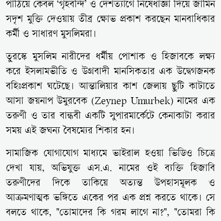
পাঠিয়ে কেবল ‘গৃহবন্দি’ ও দেশত্যাগে নিষেধাজ্ঞা দিয়ে জামিন
সদৃশ মুক্তি দেওয়ায় তীব্র ক্ষোভ প্রকাশ করছেন মানবাধিকার
কর্মী ও সাধারণ মুসলিমরা।
তুরস্কে মুসলিম নারীদের ধর্মীয় পোশাক ও হিজাবকে লক্ষ্য
করে ইসলামভীতি ও উগ্রবাদী মানসিকতার এক উদ্বেগজনক
বহিঃপ্রকাশ ঘটেছে। আন্তালিয়ার কাশ জেলায় ছুটি কাটাতে
আসা জয়নাপ উমুরবেক (Zeynep Umurbek) নামের এক
তরুণী ও তার বান্ধবী একটি সুপারমার্কেটে কেনাকাটা করার
সময় এই জঘন্য বৈষম্যের শিকার হন।
সামাজিক যোগাযোগ মাধ্যমে ভাইরাল হওয়া ভিডিও চিত্রে
দেখা যায়, অভিযুক্ত এস.এ. নামের ওই ব্যক্তি হিজাবি
তরুণীদের দিকে তাকিয়ে অত্যন্ত উপহাসমূলক ও
আক্রমণাত্মক ভঙ্গিতে একের পর এক প্রশ্ন করতে থাকে। সে
বলতে থাকে, "তোমাদের কি গরম লাগে না?", "তোমরা কি