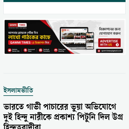
ইসলামভীতি
ভারতে গাভী পাচারের ভুয়া অভিযোগে
দুই হিন্দু নারীকে প্রকাশ্য পিটুনি দিল উগ্র
হিন্দুত্ববাদীরা