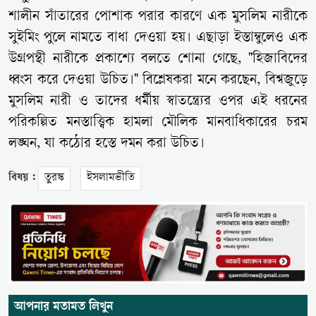
শালীন সাঁতারের পোশাক পরার কারণে এক মুসলিম নারীকে
সুইমিং পুলে নামতে বাধা দেওয়া হয়। এছাড়া ইস্তাম্বুলেও এক
উগ্রপন্থী নারীকে প্রকাশ্যে বলতে শোনা গেছে, "হিজাবিদের
ধ্বংস করে দেওয়া উচিত।" বিশ্লেষকরা মনে করছেন, বিশ্বজুড়ে
মুসলিম নারী ও তাদের ধর্মীয় স্বাতন্ত্র্যের ওপর এই ধরনের
পরিকল্পিত মনস্তাত্ত্বিক হামলা মৌলিক মানবাধিকারের চরম
লঙ্ঘন, যা কঠোর হস্তে দমন করা উচিত।
বিষয় :
তুরস্ক
ইসলামভীতি
আপনার মতামত লিখুন