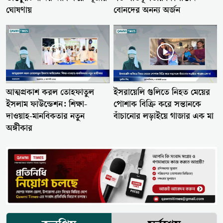
বোনদের অনন্য অর্জন
ঘোষণায়
আত্মপ্রকাশ করল তোহফাতুল
ইসরায়েলি গুলিতে নিহত মেয়ের
ইসলাম ফাউন্ডেশন: শিক্ষা-
পোশাক বিক্রি করে সন্তানকে
দাওয়াহ-মানবিকতার নতুন
বাঁচানোর লড়াইয়ে গাজার এক মা
অঙ্গীকার