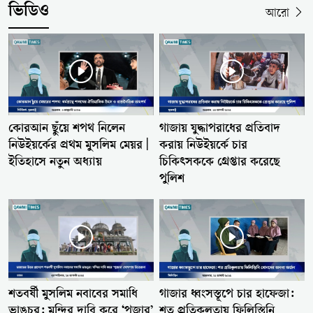
ভিডিও
আরো
কোরআন ছুঁয়ে শপথ নিলেন
গাজায় যুদ্ধাপরাধের প্রতিবাদ
নিউইয়র্কের প্রথম মুসলিম মেয়র |
করায় নিউইয়র্কে চার
ইতিহাসে নতুন অধ্যায়
চিকিৎসককে গ্রেপ্তার করেছে
পুলিশ
গাজার ধ্বংসস্তূপে চার হাফেজা:
শতবর্ষী মুসলিম নবাবের সমাধি
শত প্রতিকূলতায় ফিলিস্তিনি
ভাঙচুর: মন্দির দাবি করে ‘পূজার’