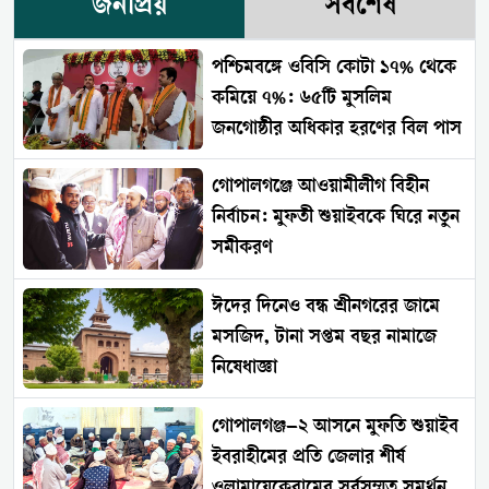
জনপ্রিয়
সর্বশেষ
পশ্চিমবঙ্গে ওবিসি কোটা ১৭% থেকে
কমিয়ে ৭%: ৬৫টি মুসলিম
জনগোষ্ঠীর অধিকার হরণের বিল পাস
গোপালগঞ্জে আওয়ামীলীগ বিহীন
নির্বাচন: মুফতী শুয়াইবকে ঘিরে নতুন
সমীকরণ
ঈদের দিনেও বন্ধ শ্রীনগরের জামে
মসজিদ, টানা সপ্তম বছর নামাজে
নিষেধাজ্ঞা
গোপালগঞ্জ–২ আসনে মুফতি শুয়াইব
ইবরাহীমের প্রতি জেলার শীর্ষ
ওলামায়েকেরামের সর্বসম্মত সমর্থন