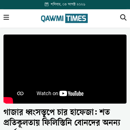
শনিবার, ০৮ আগস্ট ২০২৬
গাজার ধ্বংসস্তূপে চার হাফেজা: শত
প্রতিকূলতায় ফিলিস্তিনি বোনদের অনন্য