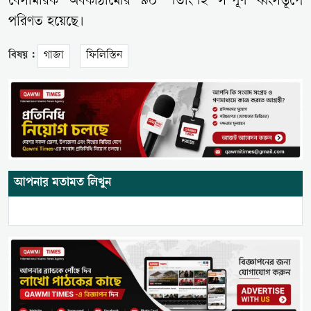
বেসামরিক অবকাঠামোর ৯০ শতাংশই সম্পূর্ণ ধ্বংসস্তূপে
পরিণত হয়েছে।
বিষয় :
গাজা
ফিলিস্তিন
আপনার মতামত লিখুন