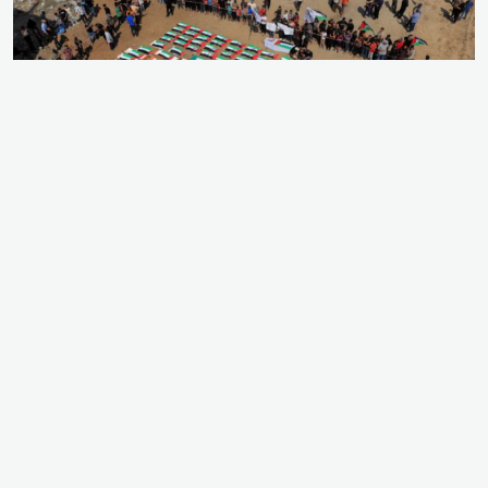
গাজার ইতিহাসে সর্ববৃহৎ জানাজা অনুষ্ঠিত
আড়াই বছর আগে গাজা শহরের সাবরা এলাকায় দখলদার
ইসরায়েলি বাহিনীর ভয়াবহ বিমান হামলায় নিহত দুই
পরিবারের ১১২ জন সদস্যের মরদেহ উদ্ধার করা হয়েছে।
দীর্ঘ সময় পর ধ্বংসস্তূপের নিচ থেকে উদ্ধার হওয়া এই
শহীদদের গতকাল জাতীয় পতাকায় মুড়িয়ে শ্রদ্ধাভরে দাফন
করা হয়েছে। উদ্ধারকৃতদের মধ্যে ৪০ জন শিশু, ৩৮ জন নারী