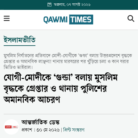
শুক্রবার, ০৭ আগস্ট ২০২৬
ইসলামভীতি
মুসলিম নির্যাতনের প্রতিবাদে মোদী-যোগীকে 'গুন্ডা' বলায় উত্তরপ্রদেশে বৃদ্ধকে
গ্রেপ্তার ও অমানবিক লাঞ্ছনা! থানায় মারধরের পর খুঁড়িয়ে চলা ও কান ধরার
ভিডিও ভাইরাল।
যোগী-মোদীকে ‘গুন্ডা’ বলায় মুসলিম
বৃদ্ধকে গ্রেপ্তার ও থানায় পুলিশের
অমানবিক আচরণ
আন্তর্জাতিক ডেস্ক
প্রকাশ : ৩০ মে ২০২৬
প্রিন্ট সংস্করণ
|