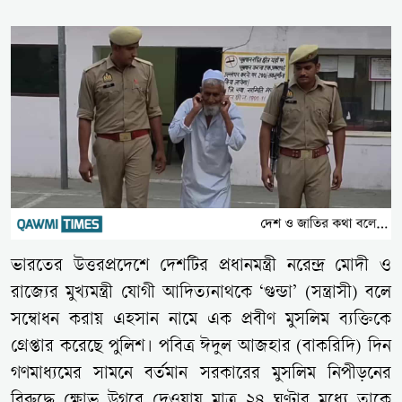
ভারতের উত্তরপ্রদেশে দেশটির প্রধানমন্ত্রী নরেন্দ্র মোদী ও
রাজ্যের মুখ্যমন্ত্রী যোগী আদিত্যনাথকে ‘গুন্ডা’ (সন্ত্রাসী) বলে
সম্বোধন করায় এহসান নামে এক প্রবীণ মুসলিম ব্যক্তিকে
গ্রেপ্তার করেছে পুলিশ। পবিত্র ঈদুল আজহার (বাকরিদি) দিন
গণমাধ্যমের সামনে বর্তমান সরকারের মুসলিম নিপীড়নের
বিরুদ্ধে ক্ষোভ উগরে দেওয়ায় মাত্র ২৪ ঘণ্টার মধ্যে তাকে