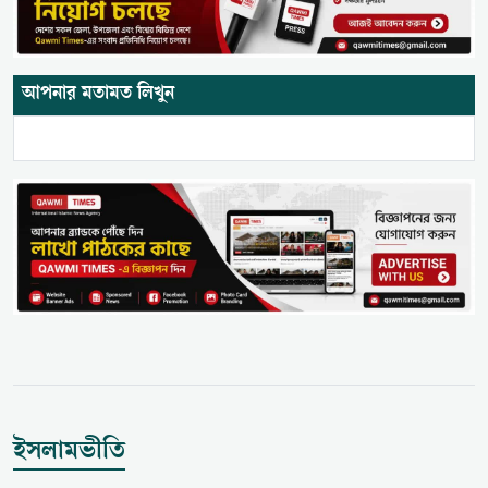
আপনার মতামত লিখুন
ইসলামভীতি